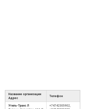
Название организации
Телефон
Адрес
Утиль-Транс Л
+74742305902,