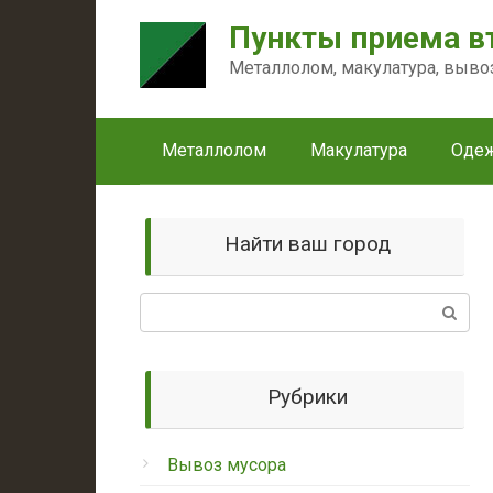
Перейти
Пункты приема в
к
контенту
Металлолом, макулатура, выво
Металлолом
Макулатура
Оде
Найти ваш город
Поиск:
Рубрики
Вывоз мусора