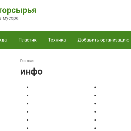
торсырья
з мусора
жда
Пластик
Техника
Добавить организацию
Главная
инфо