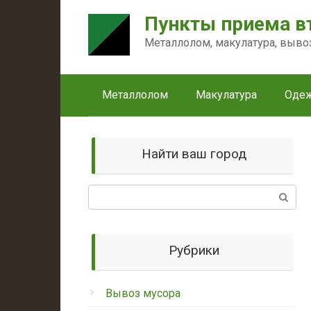
Перейти
Пункты приема в
к
контенту
Металлолом, макулатура, выво
Металлолом
Макулатура
Оде
Найти ваш город
Поиск:
Рубрики
Вывоз мусора