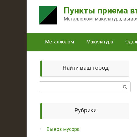
Перейти
Пункты приема в
к
контенту
Металлолом, макулатура, выво
Металлолом
Макулатура
Оде
Найти ваш город
Поиск:
Рубрики
Вывоз мусора