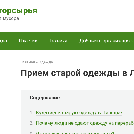
торсырья
з мусора
жда
Пластик
Техника
Добавить организацию
Главная
»
Одежда
Прием старой одежды в 
Содержание
Куда сдать старую одежду в Липецке
Почему люди не сдают одежду на перераб
Что можно сделать из вторсырья?