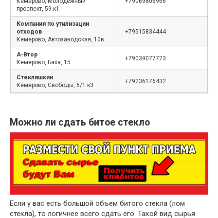
Кемерово, Молодёжный
+79069806966
проспект, 59 к1
Компания по утилизации
отходов
+79515834444
Кемерово, Автозаводская, 10в
А-Втор
+79039077773
Кемерово, Баха, 15
Стекляшкин
+79236176432
Кемерово, Свободы, 6/1 к3
Можно ли сдать битое стекло
Если у вас есть большой объем битого стекла (лом
стекла), то логичнее всего сдать его. Такой вид сырья