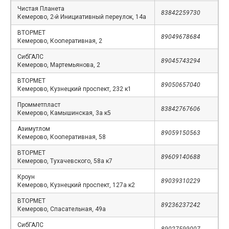
Чистая Планета
83842259730
Кемерово, 2-й Инициативный переулок, 14а
ВТОРМЕТ
89049678684
Кемерово, Кооперативная, 2
СибГАЛС
89045743294
Кемерово, Мартемьянова, 2
ВТОРМЕТ
89050657040
Кемерово, Кузнецкий проспект, 232 к1
Промметпласт
83842767606
Кемерово, Камышинская, 3а к5
Азимутлом
89059150563
Кемерово, Кооперативная, 58
ВТОРМЕТ
89609140688
Кемерово, Тухачевского, 58а к7
Кроун
89039310229
Кемерово, Кузнецкий проспект, 127а к2
ВТОРМЕТ
89236237242
Кемерово, Спасательная, 49а
СибГАЛС