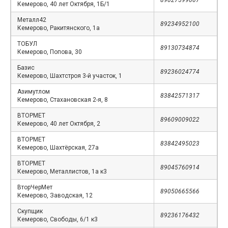
89027599007
Кемерово, 40 лет Октября, 1Б/1
Металл42
89234952100
Кемерово, Ракитянского, 1а
ТОБУЛ
89130734874
Кемерово, Попова, 30
Базис
89236024774
Кемерово, Шахтстроя 3-й участок, 1
Азимутлом
83842571317
Кемерово, Стахановская 2-я, 8
ВТОРМЕТ
89609009022
Кемерово, 40 лет Октября, 2
ВТОРМЕТ
83842495023
Кемерово, Шахтёрская, 27а
ВТОРМЕТ
89045760914
Кемерово, Металлистов, 1а к3
ВторЧерМет
89050665566
Кемерово, Заводская, 12
Скупщик
89236176432
Кемерово, Свободы, 6/1 к3