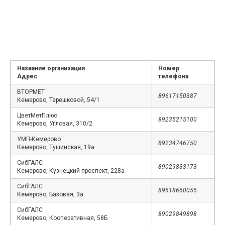
Название организации
Номер
Адрес
телефона
ВТОРМЕТ
89617150387
Кемерово, Терешковой, 54/1
ЦветМетПлюс
89235215100
Кемерово, Угловая, 310/2
УМП-Кемерово
89234746750
Кемерово, Тушинская, 19а
СибГАЛС
89029833173
Кемерово, Кузнецкий проспект, 228а
СибГАЛС
89618660055
Кемерово, Базовая, 3а
СибГАЛС
89029849898
Кемерово, Кооперативная, 58Б