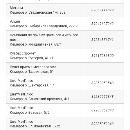
Метлом
89059111879
Кемерово, Стахановская 1-я, 35а
Алмет
89049627242
Кемерово, Сибиряков-Гвардейцев, 277 к3
Компания по приему цветного и черного
лома
89234856741
Кемерово, Инициативная, 68/1
Кузбасспромет
89617086800
Кемерово, Рутгерса, 41 к1
Пункт приема металлолома
Кемерово, Таллинская, 51
ЦветМетПлюс
89059050543
Кемерово, Шахтёрская, 17
ЦветМетПлюс
89235052343
Кемерово, Советский проспект, 4/1
ЦветМетПлюс
89235052343
Кемерово, Базовая, 5/2
ЦветМетПлюс
89235052343
Кемерово, Елыкаевская, 67/2