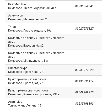
ЦветМетПлюс
89235052343
Кемерово, Железнодорожная, 41а
Азимутлом
Кемерово, Мартемьянова, 2
Титан
89027575827
Кемерово, Предзаводская, 10в
Компания по приему цветного и черного
лома
Кемерово, Базовая, 6а к2
Компания по приему цветного и черного
лома
Кемерово, Милицейская, 1а/1
Энергоресурс
89039072220
Кемерово, Проездная, 2/3
Пункт приема металлолома
89131396414
Кемерово, Проездная, 2/3
Пункт приема цветного лома
89049909775
Кемерово, Кузнецкий проспект, 238а
АльянсМет
89235108800
Топки, улица Ленина, 19