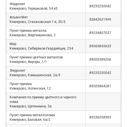
Ферролит
89235250042
Кемерово, Терешковой, 54 к5
АльянсМет
83842631999
Кемерово, Стахановская 1-я, 35/3
Пункт приема металла
89234807037
Кемерово, Мартемьянова, 2
Мир
89069845633
Кемерово, Сибиряков-Гвардейцев, 234
Пункт приема цветных металлов
89000589206
Кемерово, Авроры, 1/1
Ферролит
89235250042
Кемерово, Камышинская, 2а/3
Пункт приема
89505864281
Кемерово, Ногинская, 12
Компания по приему цветного и черного
лома
Кемерово, Щетинкина, 3а
Пункт приема металлолома
89236058993
Кемерово, Базовая, 6а/2