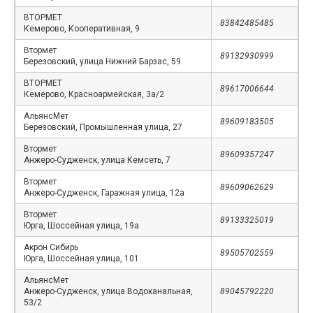
ВТОРМЕТ
83842485485
Кемерово, Кооперативная, 9
Втормет
89132930999
Березовский, улица Нижний Барзас, 59
ВТОРМЕТ
89617006644
Кемерово, Красноармейская, 3а/2
АльянсМет
89609183505
Березовский, Промышленная улица, 27
Втормет
89609357247
Анжеро-Судженск, улица Кемсеть, 7
Втормет
89609062629
Анжеро-Судженск, Гаражная улица, 12а
Втормет
89133325019
Юрга, Шоссейная улица, 19а
Акрон Сибирь
89505702559
Юрга, Шоссейная улица, 101
АльянсМет
Анжеро-Судженск, улица Водоканальная,
89045792220
53/2