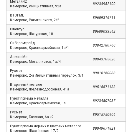
Металл42
89234952100
Кемерово, Инициативная, 92а
ВТОРМЕТ
89609316711
Кемерово, Ракитянского, 2/2
Ювентус
89609033542
Кемерово, Шатурская, 10
Сибпромтрейд
83842780760
Кемерово, Красноармейская, 1а/1
АльянсМет
89043705626
Кемерово, Металлистов, 1а/4
Русмет
89016160088
Кемерово, 2-й Инициативный переулок, 3/1
Вторичный металл
89515871183
Кемерово, Железнодорожная, 41а
Пункт приема металла
89234807037
Кемерово, Красноармейская, 3в
Русмет
89515750906
Кемерово, Базовая, 6а к2
Пункт приема черных и цветных металлов
89049671821
Кемерово, Шахтёрская, 17/2