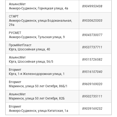
АльянсМет
89049953438
Анжеро-Судженск, Горняцкая улица, 4а
СТАРТ
Анжеро-Судженск, улица Водоканальная,
89530625303
29а
РУСМЕТ
89043730077
Анжеро-Судженск, Тульская улица, 9
ПромМетПласт
89537737711
Юрга, Шоссейная улица, 40
АльянсМет
89515726582
Юрга, Шоссейная улица, 56/5
Втормет
89516107040
Юрга, 1-я Железнодорожная улица, 1
Втормет
89609169020
Мариинск, улица 50 лет Октября, 86Б/1
АльянсМет
89502735111
Мариинск, улица 50 лет Октября, 82Б
Втормет
89039169232
Анжеро-Судженск, улица Китатская, 1а