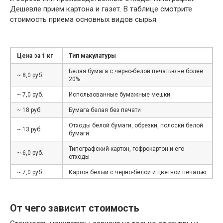
Дешевле прием картона и газет. В таблице смотрите
стоимость приема основных видов сырья.
Цена за 1 кг
Тип макулатуры
Белая бумага с черно-белой печатью не более
~ 8,0 руб.
20%
~ 7,0 руб.
Использованные бумажные мешки
~ 18 руб.
Бумага белая без печати
Отходы белой бумаги, обрезки, полоски белой
~ 13 руб.
бумаги
Типографский картон, гофрокартон и его
~ 6,0 руб.
отходы
~ 7,0 руб.
Картон белый с черно-белой и цветной печатью
~ 6 руб.
Книги, журналы, каталоги, брошюры, проспекты
Газеты и отходы производства и
От чего зависит стоимость
~ 5,5 руб.
использования газет и газетной бумаги