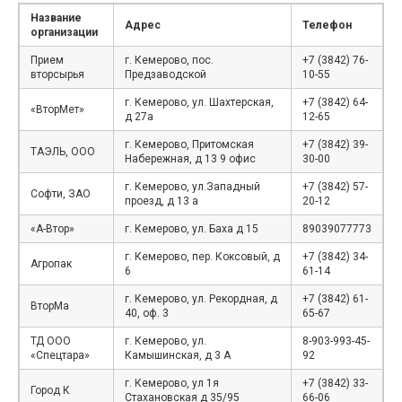
Название
Адрес
Телефон
организации
Прием
г. Кемерово, пос.
+7 (3842) 76-
вторсырья
Предзаводской
10-55
г. Кемерово, ул. Шахтерская,
+7 (3842) 64-
«ВторМет»
д 27а
12-65
г. Кемерово, Притомская
+7 (3842) 39-
ТАЭЛЬ, ООО
Набережная, д 13 9 офис
30-00
г. Кемерово, ул.Западный
+7 (3842) 57-
Софти, ЗАО
проезд, д 13 а
20-12
«А-Втор»
г. Кемерово, ул. Баха д 15
89039077773
г. Кемерово, пер. Коксовый, д
+7 (3842) 34-
Агропак
6
61-14
г. Кемерово, ул. Рекордная, д
+7 (3842) 61-
ВторМа
40, оф. 3
65-67
ТД ООО
г. Кемерово, ул.
8-903-993-45-
«Спецтара»
Камышинская, д 3 А
92
г. Кемерово, ул 1я
+7 (3842) 33-
Город К
Стахановская д 35/95
66-06