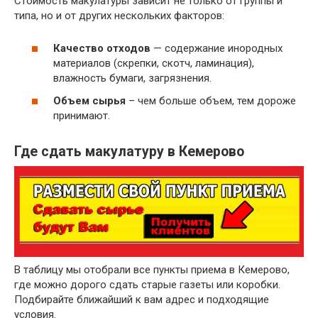
Стоимость макулатуры зависит не только от группы и
~ 3 руб.
Бумажные гильзы, шпули, втулки
типа, но и от других нескольких факторов:
Отходы бумаги и картона вперемешку
~ 2 руб.
исключая сорт МС-12В
Качество отходов
— содержание инородных
материалов (скрепки, скотч, ламинация),
влажность бумаги, загрязнения.
Объем сырья
– чем больше объем, тем дороже
принимают.
Где сдать макулатуру в Кемерово
В таблицу мы отобрали все пункты приема в Кемерово,
где можно дорого сдать старые газеты или коробки.
Подбирайте ближайший к вам адрес и подходящие
условия.