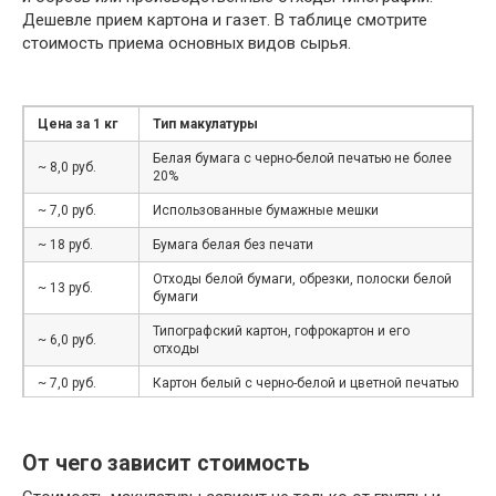
Дешевле прием картона и газет. В таблице смотрите
стоимость приема основных видов сырья.
Цена за 1 кг
Тип макулатуры
Белая бумага с черно-белой печатью не более
~ 8,0 руб.
20%
~ 7,0 руб.
Использованные бумажные мешки
~ 18 руб.
Бумага белая без печати
Отходы белой бумаги, обрезки, полоски белой
~ 13 руб.
бумаги
Типографский картон, гофрокартон и его
~ 6,0 руб.
отходы
~ 7,0 руб.
Картон белый с черно-белой и цветной печатью
~ 6 руб.
Книги, журналы, каталоги, брошюры, проспекты
Газеты и отходы производства и
От чего зависит стоимость
~ 5,5 руб.
использования газет и газетной бумаги