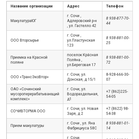
Название организации
Адрес
Телефон
г. Сочи ,
8 938-877-70-
МакулатураЮГ
Адлеровский р-н
44
, ул. Гастелло 42
г. Сочи ,
8 938-881-00-
ООО Вторсырье
ул.Пластунская
25
123
поселок Кра́сная
Приемка на Красной
8 938-881-00-
Поля́на ,
поляне
72
ул.Береговая 17
г. Сочи, ул.
8-928-666-30-
ООО «ТрансЭкоВтор»
Донская, д 15/1
07
ОАО «Сочинский
г. Сочи, ул.
+7 (862)225-
мусороперерабатывающий
Водораздельная,
54-05
комплекс»
д1
г. Сочи, ул. Новая
+7 (8622) 98-
СОЧИВТОРМА ООО
Заря, д 2
54-38
г. Сочи , ул. Яна
8 938-881-01-
Прием макулатуры
Фабрициуса 58С
14
г. Сочи,