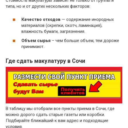
Стоимость макулатуры зависит не только от группы и
~ 3 руб.
Бумажные гильзы, шпули, втулки
типа, но и от других нескольких факторов:
Отходы бумаги и картона вперемешку
~ 2 руб.
исключая сорт МС-12В
Качество отходов
— содержание инородных
материалов (скрепки, скотч, ламинация),
влажность бумаги, загрязнения.
Объем сырья
– чем больше объем, тем дороже
принимают.
Где сдать макулатуру в Сочи
В таблицу мы отобрали все пункты приема в Сочи, где
можно дорого сдать старые газеты или коробки.
Подбирайте ближайший к вам адрес и подходящие
условия.