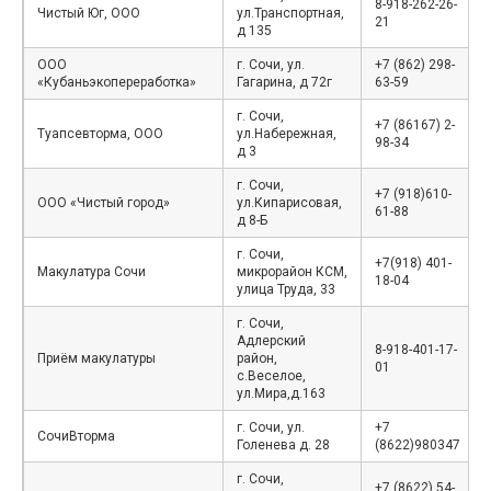
8-918-262-26-
Чистый Юг, ООО
ул.Транспортная,
21
д 135
ООО
г. Сочи, ул.
+7 (862) 298-
«Кубаньэкопереработка»
Гагарина, д 72г
63-59
г. Сочи,
+7 (86167) 2-
Туапсевторма, ООО
ул.Набережная,
98-34
д 3
г. Сочи,
+7 (918)610-
ООО «Чистый город»
ул.Кипарисовая,
61-88
д 8-Б
г. Сочи,
+7(918) 401-
Макулатура Сочи
микрорайон КСМ,
18-04
улица Труда, 33
г. Сочи,
Адлерский
8-918-401-17-
Приём макулатуры
район,
01
с.Веселое,
ул.Мира,д.163
г. Сочи, ул.
+7
СочиВторма
Голенева д. 28
(8622)980347
г. Сочи,
+7 (8622) 54-