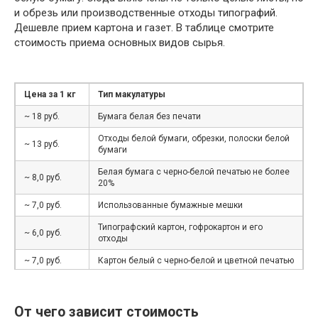
и обрезь или производственные отходы типографий.
Дешевле прием картона и газет. В таблице смотрите
стоимость приема основных видов сырья.
Цена за 1 кг
Тип макулатуры
~ 18 руб.
Бумага белая без печати
Отходы белой бумаги, обрезки, полоски белой
~ 13 руб.
бумаги
Белая бумага с черно-белой печатью не более
~ 8,0 руб.
20%
~ 7,0 руб.
Использованные бумажные мешки
Типографский картон, гофрокартон и его
~ 6,0 руб.
отходы
~ 7,0 руб.
Картон белый с черно-белой и цветной печатью
~ 6 руб.
Книги, журналы, каталоги, брошюры, проспекты
Газеты и отходы производства и
От чего зависит стоимость
~ 5,5 руб.
использования газет и газетной бумаги