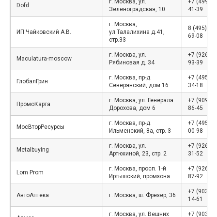
г. Москва, ул.
+7 (499)11
Dofd
Зеленоградская, 10
41-39
г. Москва,
8 (495) 78
ИП Чайковский А.В.
ул.Талалихина д.41,
69-08
стр.33
г. Москва, ул.
+7 (926) 4
Maculatura-moscow
Рябиновая д. 34
93-39
г. Москва, пр-д.
+7 (495) 2
ГлобалГрин
Северянский, дом 16
34-18
г. Москва, ул. Генерала
+7 (909) 9
ПромоКарта
Дорохова, дом 6
86-45
г. Москва, пр-д.
+7 (495) 9
МосВторРесурсы
Ильменский, 8а, стр. 3
00-98
г. Москва, ул.
+7 (926) 5
Metalbuying
Артюхиной, 23, стр. 2
31-52
г. Москва, просп. 1-й
+7 (926) 5
Lom Prom
Иртышский, промзона
87-92
+7 (903) 9
АвтоАптека
г. Москва, ш. Фрезер, 36
14-61
г. Москва, ул. Вешних
+7 (903) 7