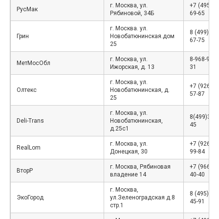
г. Москва, ул.
+7 (495) 4
РусМак
Рябиновой, 34Б
69-65
г. Москва. ул.
8 (499) 75
Грин
Новобатюнинская.дом
67-75
25
г. Москва, ул.
8-968-983-
МетМосОбл
Ижорская, д. 13
31
г. Москва, ул.
+7 (926)56
Олтекс
Новобатюнинская, д.
57-87
25
г. Москва, ул.
8(499)390-
Deli-Trans
Новобатюнинская,
45
д.25с1
г. Москва, ул.
+7 (926) 8
RealLom
Донецкая, 30
99-84
г. Москва, Рябиновая
+7 (966) 0
ВторР
владение 14
40-40
г. Москва,
8 (495)782
ЭкоГород
ул.Зеленоградская д.8
45-91
стр.1