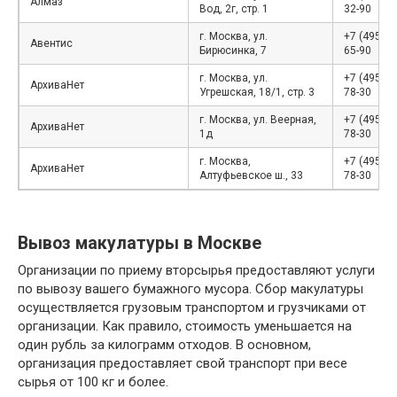
Алмаз
Вод, 2г, стр. 1
32-90
г. Москва, ул.
+7 (495) 4
Авентис
Бирюсинка, 7
65-90
г. Москва, ул.
+7 (495) 5
АрхиваНет
Угрешская, 18/1, стр. 3
78-30
г. Москва, ул. Веерная,
+7 (495) 5
АрхиваНет
1д
78-30
г. Москва,
+7 (495) 5
АрхиваНет
Алтуфьевское ш., 33
78-30
Вывоз макулатуры в Москве
Организации по приему вторсырья предоставляют услуги
по вывозу вашего бумажного мусора. Сбор макулатуры
осуществляется грузовым транспортом и грузчиками от
организации. Как правило, стоимость уменьшается на
один рубль за килограмм отходов. В основном,
организация предоставляет свой транспорт при весе
сырья от 100 кг и более.