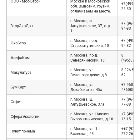
ООО «Мос-Втор»
Москве и Московской
+7(499)39
обл. Вывозим, грузим,
26-30
оплачиваем на месте.
г. Москва, ш.
+7 (964) 6
ВторЭкоДон
Алтуфьевское, 37, стр.
94-93
1
г. Москва, пр-д.
+7 (495) 7
ЭкоВтор
Староватутинский, 10
94-82
г. Москва, пр-д.
8
АльфаКом
Северянинский, 16
(495)5925
г. Москва, ул.
8 926 571 
Макулатура
Зеленоградская д.8
62
г. Москва, ул.
+7 968
БумКарт
Декабристов, 45а
4360050
г. Москва, ш.
+7 (964) 6
София
Алтуфьевское, 37а
77-38
г. Москва, ул. Нижняя
+7 (495) 2
СфераЭкологии
Сыромятническая, д.10
16-15
г. Москва, ул. 1-я
++7 (925)
Пункт приема
Вольская, 23
272-26-12