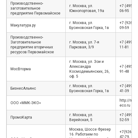
Производственно-
г. Москва, ул.
+7 (495) 7
заготовительное
Южнопортовая, 19а
06-95
предприятие Первомайское
г. Москва, ул.
+7 (926) 7
Макулатура.ру
Бусиновская Горка, 1в
09-59
Производственно-
Заготовительное
г. Москва, ул. 7-я
+7 (499) 3
предприятие вторичных
Парковая, 3/9
11-81
ресурсов Первомайское
г. Москва, ул. Зои и
Александра
+7 (495) 7
МосВторма
Космодемьянских, 26,
91-48
оф. 5
г. Москва, ул.
+7 (499) 1
БизнесАльянс
Бусиновская Горка, 1в
41-39
http://mmk
ООО «ММК-ЭКО»
eco.ru
г. Москва, ул.
+7 (499) 3
ПромоКарта
Верейская, 5
52-59
Москва, Шоссе Фрезер
+7(926)92
16. Работаем по
47-79,