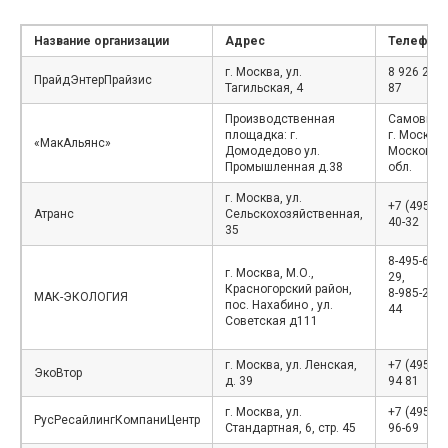
Название организации
Адрес
Телефон
г. Москва, ул.
8 926 256 
ПрайдЭнтерПрайзис
Тагильская, 4
87
Производственная
Самовыво
площадка: г.
г. Москва 
«МакАльянс»
Домодедово ул.
Московск
Промышленная д.38
обл.
г. Москва, ул.
+7 (495) 4
Атранс
Сельскохозяйственная,
40-32
35
8-495-649-
г. Москва, М.О.,
29,
Красногорский район,
8-985-210-
МАК-ЭКОЛОГИЯ
пос. Нахабино , ул.
44
Советская д111
г. Москва, ул. Ленская,
+7 (495) 7
ЭкоВтор
д. 39
94 81
г. Москва, ул.
+7 (495) 7
РусРесайлингКомпаниЦентр
Стандартная, 6, стр. 45
96-69