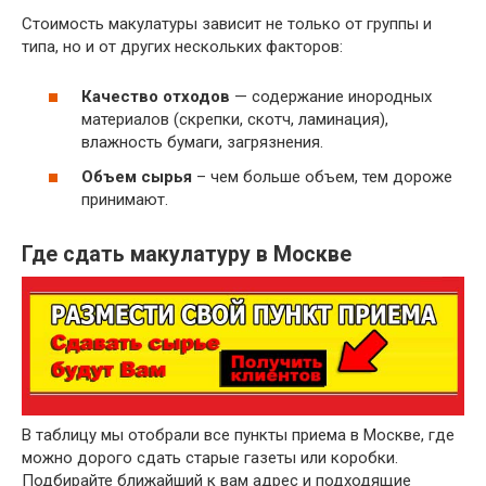
Стоимость макулатуры зависит не только от группы и
~ 3 руб.
Бумажные гильзы, шпули, втулки
типа, но и от других нескольких факторов:
Отходы бумаги и картона вперемешку
~ 2 руб.
исключая сорт МС-12В
Качество отходов
— содержание инородных
материалов (скрепки, скотч, ламинация),
влажность бумаги, загрязнения.
Объем сырья
– чем больше объем, тем дороже
принимают.
Где сдать макулатуру в Москве
В таблицу мы отобрали все пункты приема в Москве, где
можно дорого сдать старые газеты или коробки.
Подбирайте ближайший к вам адрес и подходящие