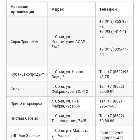
Название
Адрес
Телефон
организации
+7 (918) 358-89-
78
+7 (988) 414-41-
02
г. Сочи, ул.
СкрапТрансМет
Конституции СССР
56/2
+7 (918) 035-44-
44
г. Сочи, ул. Новая
Тел. +7 (8622)98-
Кубаньэкопродукт
Заря, 2а
43-75
г. Сочи, ул.
Тел. +7 (8622)
Спэк
Фабрициуса, 33/412
25-50-01
г. Сочи, ул. Яна
Тел. +7 (862)
Прием вторсырья
Фабрициуса, 56
295-73-00
г. Сочи, ул.
Тел. +7 (8622)
Чистый Сервис
Транспортная, 74/5
60-80-88
г. Сочи, р-н. Мацеста,
89882332906,
«ИП Аль-Зрейки»
ул. Аллея
89286666427