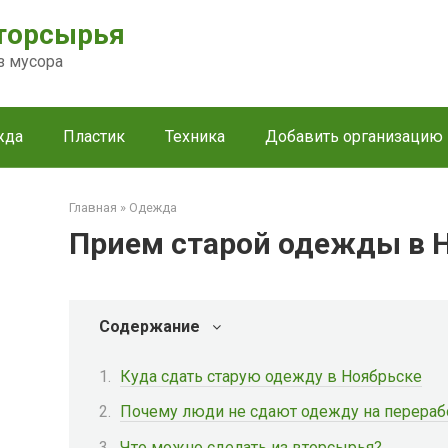
торсырья
з мусора
жда
Пластик
Техника
Добавить организацию
Главная
»
Одежда
Прием старой одежды в 
Содержание
Куда сдать старую одежду в Ноябрьске
Почему люди не сдают одежду на перераб
Что можно сделать из вторсырья?