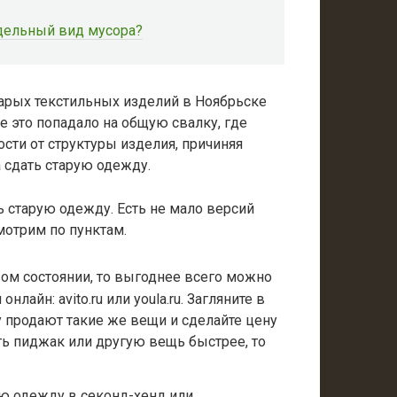
тдельный вид мусора?
арых текстильных изделий в Ноябрьске
е это попадало на общую свалку, где
ости от структуры изделия, причиняя
 сдать старую одежду.
ь старую одежду. Есть не мало версий
мотрим по пунктам.
вом состоянии, то выгоднее всего можно
лайн: avito.ru или youla.ru. Загляните в
у продают такие же вещи и сделайте цену
ать пиджак или другую вещь быстрее, то
ю одежду в секонд-хенд или