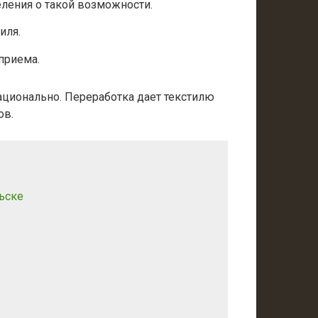
ления о такой возможности.
иля.
приема.
ационально. Переработка дает текстилю
ов.
ьске