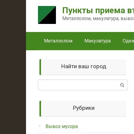
Перейти
Пункты приема в
к
контенту
Металлолом, макулатура, выво
Металлолом
Макулатура
Оде
Найти ваш город
Поиск:
Рубрики
Вывоз мусора