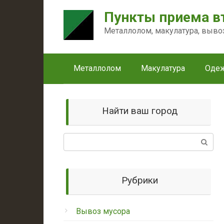
Перейти
Пункты приема в
к
контенту
Металлолом, макулатура, выво
Металлолом
Макулатура
Оде
Найти ваш город
Поиск:
Рубрики
Вывоз мусора