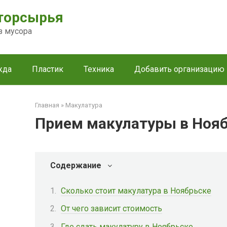
торсырья
з мусора
жда
Пластик
Техника
Добавить организацию
Главная
»
Макулатура
Прием макулатуры в Ноя
Содержание
Сколько стоит макулатура в Ноябрьске
От чего зависит стоимость
Где сдать макулатуру в Ноябрьске