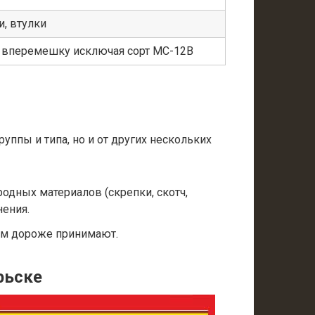
, втулки
а вперемешку исключая сорт МС-12В
уппы и типа, но и от других нескольких
одных материалов (скрепки, скотч,
нения.
ем дороже принимают.
рьске