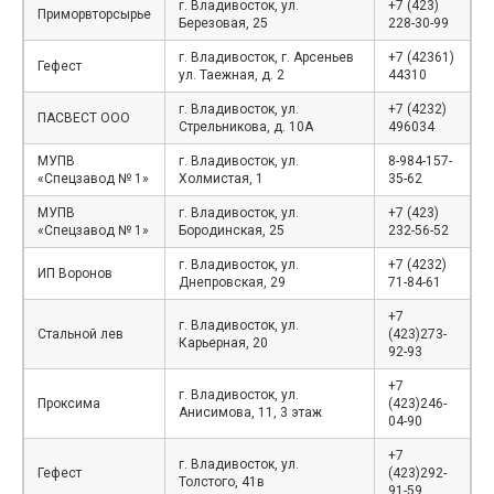
г. Владивосток, ул.
+7 (423)
Приморвторсырье
Березовая, 25
228-30-99
г. Владивосток, г. Арсеньев
+7 (42361)
Гефест
ул. Таежная, д. 2
44310
г. Владивосток, ул.
+7 (4232)
ПАСВЕСТ ООО
Стрельникова, д. 10А
496034
МУПВ
г. Владивосток, ул.
8-984-157-
«Спецзавод № 1»
Холмистая, 1
35-62
МУПВ
г. Владивосток, ул.
+7 (423)
«Спецзавод № 1»
Бородинская, 25
232-56-52
г. Владивосток, ул.
+7 (4232)
ИП Воронов
Днепровская, 29
71-84-61
+7
г. Владивосток, ул.
Стальной лев
(423)273-
Карьерная, 20
92-93
+7
г. Владивосток, ул.
Проксима
(423)246-
Анисимова, 11, 3 этаж
04-90
+7
г. Владивосток, ул.
Гефест
(423)292-
Толстого, 41в
91-59