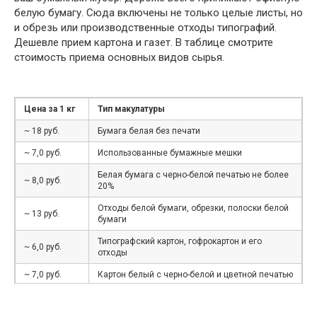
белую бумагу. Сюда включены не только целые листы, но
и обрезь или производственные отходы типографий.
Дешевле прием картона и газет. В таблице смотрите
стоимость приема основных видов сырья.
Цена за 1 кг
Тип макулатуры
~ 18 руб.
Бумага белая без печати
~ 7,0 руб.
Использованные бумажные мешки
Белая бумага с черно-белой печатью не более
~ 8,0 руб.
20%
Отходы белой бумаги, обрезки, полоски белой
~ 13 руб.
бумаги
Типографский картон, гофрокартон и его
~ 6,0 руб.
отходы
~ 7,0 руб.
Картон белый с черно-белой и цветной печатью
~ 6 руб.
Книги, журналы, каталоги, брошюры, проспекты