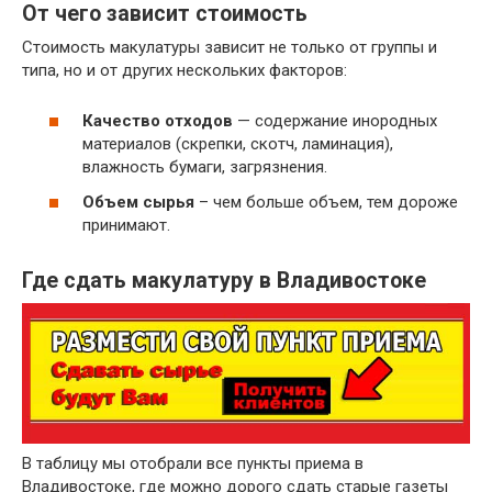
Газеты и отходы производства и
От чего зависит стоимость
~ 5,5 руб.
использования газет и газетной бумаги
Стоимость макулатуры зависит не только от группы и
~ 3 руб.
Бумажные гильзы, шпули, втулки
типа, но и от других нескольких факторов:
Отходы бумаги и картона вперемешку
~ 2 руб.
исключая сорт МС-12В
Качество отходов
— содержание инородных
материалов (скрепки, скотч, ламинация),
влажность бумаги, загрязнения.
Объем сырья
– чем больше объем, тем дороже
принимают.
Где сдать макулатуру в Владивостоке
В таблицу мы отобрали все пункты приема в
Владивостоке, где можно дорого сдать старые газеты