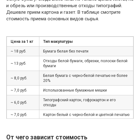
и обрезь или производственные отходы типографий.
Дешевле прием картона и газет. В таблице смотрите
стоимость приема основных видов сырья.
Цена за 1 кг
Тип макулатуры
~ 18 руб.
Бумага белая без печати
Отходы белой бумаги, обрезки, полоски белой
~ 13 руб.
бумаги
Белая бумага с черно-белой печатью не более
~ 8,0 руб.
20%
~ 7,0 руб.
Использованные бумажные мешки
Типографский картон, гофрокартон и его
~ 6,0 руб.
отходы
~ 7,0 руб.
Картон белый с черно-белой и цветной печатью
~ 6 руб.
Книги, журналы, каталоги, брошюры, проспекты
Газеты и отходы производства и
От чего зависит стоимость
~ 5,5 руб.
использования газет и газетной бумаги