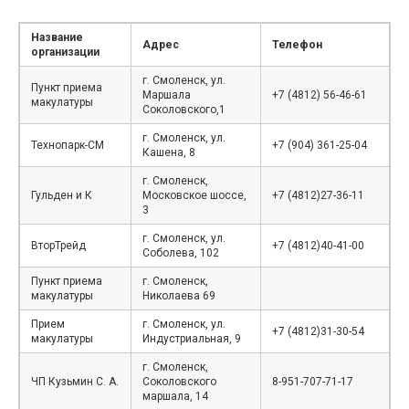
Название
Адрес
Телефон
организации
г. Смоленск, ул.
Пункт приема
Маршала
+7 (4812) 56-46-61
макулатуры
Соколовского,1
г. Смоленск, ул.
Технопарк-СМ
+7 (904) 361-25-04
Кашена, 8
г. Смоленск,
Гульден и К
Московское шоссе,
+7 (4812)27-36-11
3
г. Смоленск, ул.
ВторТрейд
+7 (4812)40-41-00
Соболева, 102
Пункт приема
г. Смоленск,
макулатуры
Николаева 69
Прием
г. Смоленск, ул.
+7 (4812)31-30-54
макулатуры
Индустриальная, 9
г. Смоленск,
ЧП Кузьмин С. А.
Соколовского
8-951-707-71-17
маршала, 14