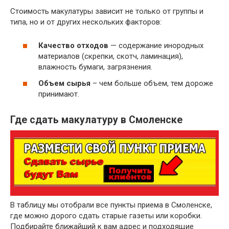
Стоимость макулатуры зависит не только от группы и
~ 3 руб.
Бумажные гильзы, шпули, втулки
типа, но и от других нескольких факторов:
Отходы бумаги и картона вперемешку
~ 2 руб.
исключая сорт МС-12В
Качество отходов
— содержание инородных
материалов (скрепки, скотч, ламинация),
влажность бумаги, загрязнения.
Объем сырья
– чем больше объем, тем дороже
принимают.
Где сдать макулатуру в Смоленске
В таблицу мы отобрали все пункты приема в Смоленске,
где можно дорого сдать старые газеты или коробки.
Подбирайте ближайший к вам адрес и подходящие