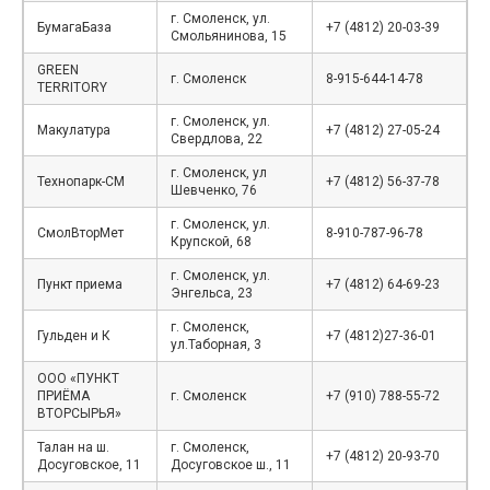
г. Смоленск, ул.
БумагаБаза
+7 (4812) 20-03-39
Смольянинова, 15
GREEN
г. Смоленск
8-915-644-14-78
TERRITORY
г. Смоленск, ул.
Макулатура
+7 (4812) 27-05-24
Свердлова, 22
г. Смоленск, ул
Технопарк-СМ
+7 (4812) 56-37-78
Шевченко, 76
г. Смоленск, ул.
СмолВторМет
8-910-787-96-78
Крупской, 68
г. Смоленск, ул.
Пункт приема
+7 (4812) 64-69-23
Энгельса, 23
г. Смоленск,
Гульден и К
+7 (4812)27-36-01
ул.Таборная, 3
OOO «ПУНКТ
ПРИЁМА
г. Смоленск
+7 (910) 788-55-72
ВТОРСЫРЬЯ»
Талан на ш.
г. Смоленск,
+7 (4812) 20-93-70
Досуговское, 11
Досуговское ш., 11