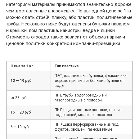
категориям материалы принимаются значительно дороже,
чем доставленные вперемешку. По выгодной цене за 1 кг
можно сдать стрейч пленку, абс пластик, полиэтиленовые
трубы. Несколько ниже будут оценены бутылки навалом
и крышки, лом пластика, канистры, ведра и ящики.
Стоимость отходов также зависит от объема партии и
ценовой политики конкретной компании-приемщика.
Цена за 1 кг
Тип пластика
ПЭТ, пластиковые бутылки, флакончики,
12 — 19 руб
дороже принимают большие бутыли от
воды
ПНД трубы водопроводные и
от 23 руб
газопроводные с полосой,
ПНД ящики плотные цветные, тара из
16 — 23 руб
под овощей, молока и алкоголя
ПП ящики перфорированные из под
6 — 10 руб
фруктов, овощей. Разноцветные
Пленка стрейч первичная чистая и