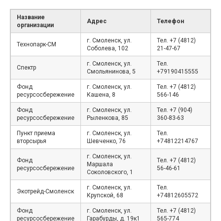
Название
Адрес
Телефон
организации
г. Смоленск, ул.
Тел. +7 (4812)
Технопарк-СМ
Соболева, 102
21-47-67
г. Смоленск, ул.
Тел.
Спектр
Смольянинова, 5
+79190415555
Фонд
г. Смоленск, ул.
Тел. +7 (4812)
ресурсосбережение
Кашена, 8
566-146
Фонд
г. Смоленск, ул.
Тел. +7 (904)
ресурсосбережение
Рыленкова, 85
360-83-63
Пункт приема
г. Смоленск, ул.
Тел.
вторсырья
Шевченко, 76
+74812214767
г. Смоленск, ул.
Фонд
Тел. +7 (4812)
Маршала
ресурсосбережение
56-46-61
Соколовского, 1
г. Смоленск, ул.
Тел.
Экотрейд-Смоленск
Крупской, 68
+74812605572
Фонд
г. Смоленск, ул.
Тел. +7 (4812)
ресурсосбережение
Гарабурды, д. 19к1
565-774