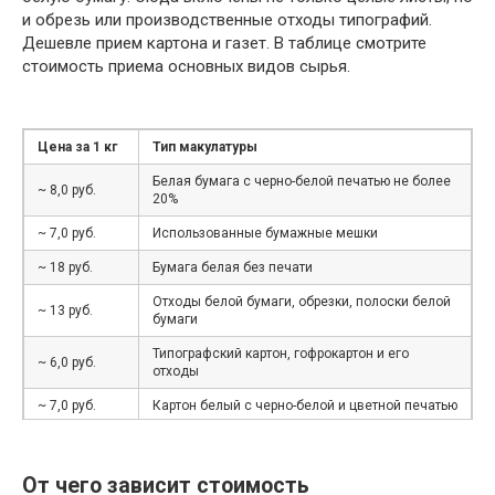
и обрезь или производственные отходы типографий.
Дешевле прием картона и газет. В таблице смотрите
стоимость приема основных видов сырья.
Цена за 1 кг
Тип макулатуры
Белая бумага с черно-белой печатью не более
~ 8,0 руб.
20%
~ 7,0 руб.
Использованные бумажные мешки
~ 18 руб.
Бумага белая без печати
Отходы белой бумаги, обрезки, полоски белой
~ 13 руб.
бумаги
Типографский картон, гофрокартон и его
~ 6,0 руб.
отходы
~ 7,0 руб.
Картон белый с черно-белой и цветной печатью
~ 6 руб.
Книги, журналы, каталоги, брошюры, проспекты
Газеты и отходы производства и
От чего зависит стоимость
~ 5,5 руб.
использования газет и газетной бумаги