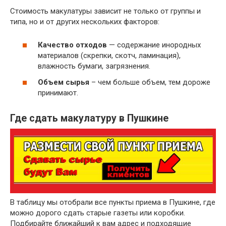
Стоимость макулатуры зависит не только от группы и
~ 3 руб.
Бумажные гильзы, шпули, втулки
типа, но и от других нескольких факторов:
Отходы бумаги и картона вперемешку
~ 2 руб.
исключая сорт МС-12В
Качество отходов
— содержание инородных
материалов (скрепки, скотч, ламинация),
влажность бумаги, загрязнения.
Объем сырья
– чем больше объем, тем дороже
принимают.
Где сдать макулатуру в Пушкине
В таблицу мы отобрали все пункты приема в Пушкине, где
можно дорого сдать старые газеты или коробки.
Подбирайте ближайший к вам адрес и подходящие