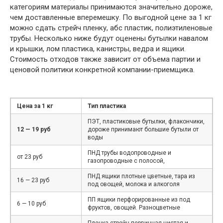
категориям материалы принимаются значительно дороже,
чем доставленные вперемешку. По выгодной цене за 1 кг
можно сдать стрейч пленку, абс пластик, полиэтиленовые
трубы. Несколько ниже будут оценены бутылки навалом
и крышки, лом пластика, канистры, ведра и ящики.
Стоимость отходов также зависит от объема партии и
ценовой политики конкретной компании-приемщика.
Цена за 1 кг
Тип пластика
ПЭТ, пластиковые бутылки, флакончики,
12 — 19 руб
дороже принимают большие бутыли от
воды
ПНД трубы водопроводные и
от 23 руб
газопроводные с полосой,
ПНД ящики плотные цветные, тара из
16 — 23 руб
под овощей, молока и алкоголя
ПП ящики перфорированные из под
6 — 10 руб
фруктов, овощей. Разноцветные
Пленка стрейч первичная чистая и