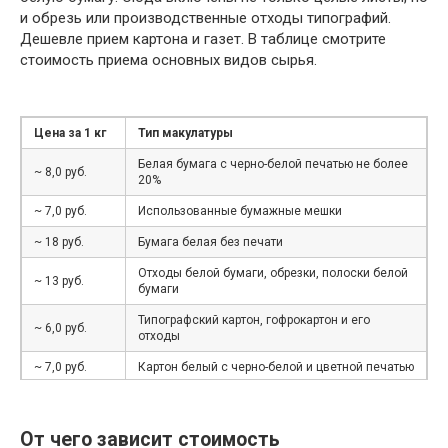
и обрезь или производственные отходы типографий.
Дешевле прием картона и газет. В таблице смотрите
стоимость приема основных видов сырья.
Цена за 1 кг
Тип макулатуры
Белая бумага с черно-белой печатью не более
~ 8,0 руб.
20%
~ 7,0 руб.
Использованные бумажные мешки
~ 18 руб.
Бумага белая без печати
Отходы белой бумаги, обрезки, полоски белой
~ 13 руб.
бумаги
Типографский картон, гофрокартон и его
~ 6,0 руб.
отходы
~ 7,0 руб.
Картон белый с черно-белой и цветной печатью
~ 6 руб.
Книги, журналы, каталоги, брошюры, проспекты
Газеты и отходы производства и
От чего зависит стоимость
~ 5,5 руб.
использования газет и газетной бумаги