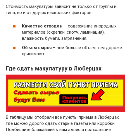
Стоимость макулатуры зависит не только от группы и
~ 3 руб.
Бумажные гильзы, шпули, втулки
типа, но и от других нескольких факторов:
Отходы бумаги и картона вперемешку
~ 2 руб.
исключая сорт МС-12В
Качество отходов
— содержание инородных
материалов (скрепки, скотч, ламинация),
влажность бумаги, загрязнения.
Объем сырья
– чем больше объем, тем дороже
принимают.
Где сдать макулатуру в Люберцах
В таблицу мы отобрали все пункты приема в Люберцах,
где можно дорого сдать старые газеты или коробки.
Подбирайте ближайший к вам адрес и подходящие