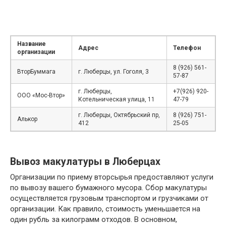
Название
Адрес
Телефон
организации
8 (926) 561-
ВторБуммага
г. Люберцы, ул. Гоголя, 3
57-87
г. Люберцы,
+7(926) 920-
ООО «Мос-Втор»
Котельническая улица, 11
47-79
г. Люберцы, Октябрьский пр,
8 (926) 751-
Алькор
412
25-05
Вывоз макулатуры в Люберцах
Организации по приему вторсырья предоставляют услуги
по вывозу вашего бумажного мусора. Сбор макулатуры
осуществляется грузовым транспортом и грузчиками от
организации. Как правило, стоимость уменьшается на
один рубль за килограмм отходов. В основном,