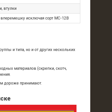
, втулки
а вперемешку исключая сорт МС-12В
уппы и типа, но и от других нескольких
одных материалов (скрепки, скотч,
нения.
ем дороже принимают.
йске