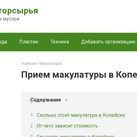
торсырья
з мусора
жда
Пластик
Техника
Добавить организацию
Главная
»
Макулатура
Прием макулатуры в Коп
Содержание
Сколько стоит макулатура в Копейске
От чего зависит стоимость
Где сдать макулатуру в Копейске