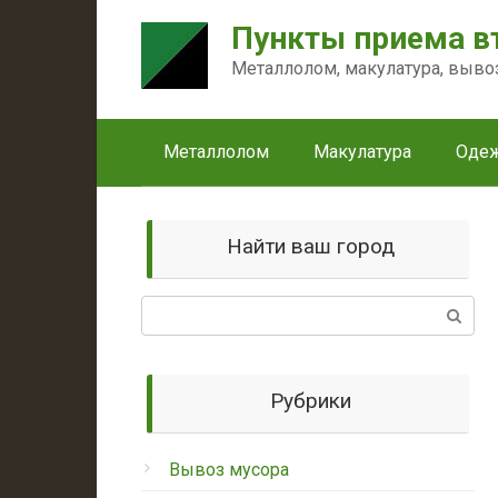
Перейти
Пункты приема в
к
контенту
Металлолом, макулатура, выво
Металлолом
Макулатура
Оде
Найти ваш город
Поиск:
Рубрики
Вывоз мусора