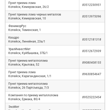
Пункт приема лома
83512230951
Копейск, Кемеровская, 26/2
Пункт приема лома черных металлов
83513975096
Копейск, Кемеровская, 10
ФениморРус
Копейск, Тюменская, 1
Квадро
83512181318
Копейск, Линейная, 23а/1
УралИнвестМет
83512672939
Копейск, Куйбышева, 37Б/1
Пункт приема металлолома
89080408155
Копейск, Крылова, 52
Пункт приема лома
89630854647
Копейск, Карагандинская, 1/1
Пункт приема металлолома
Копейск, 26 Партсъезда, 7/3
Компания по приему металлолома
89525222454
Копейск, Ермака, 80/4
ЭкоМет