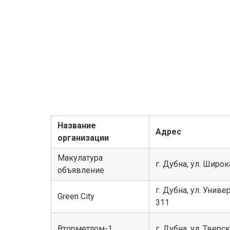
Название
Адрес
организации
Макулатура
г. Дубна, ул. Широк
объявление
г. Дубна, ул. Универ
Green City
311
Вторметлом-1
г. Дубна, ул. Тверск