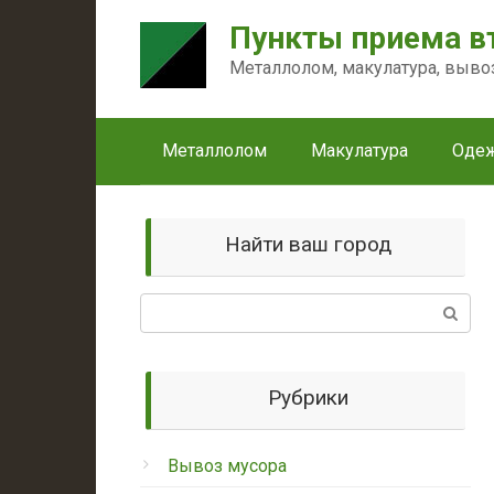
Перейти
Пункты приема в
к
контенту
Металлолом, макулатура, выво
Металлолом
Макулатура
Оде
Найти ваш город
Поиск:
Рубрики
Вывоз мусора