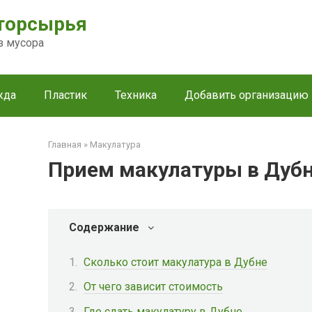
торсырья
з мусора
жда
Пластик
Техника
Добавить организацию
Главная
»
Макулатура
Прием макулатуры в Дуб
Содержание
Сколько стоит макулатура в Дубне
От чего зависит стоимость
Где сдать макулатуру в Дубне