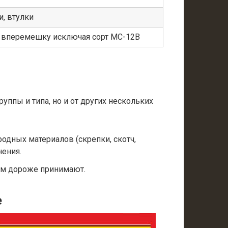
, втулки
а вперемешку исключая сорт МС-12В
уппы и типа, но и от других нескольких
одных материалов (скрепки, скотч,
нения.
ем дороже принимают.
е