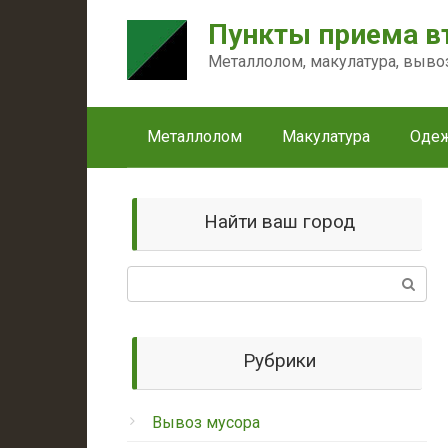
Перейти
Пункты приема в
к
контенту
Металлолом, макулатура, выво
Металлолом
Макулатура
Оде
Найти ваш город
Поиск:
Рубрики
Вывоз мусора