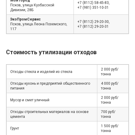
Мой город
+7 (8112) 58-45-83,
Псков, улица Кузбасской
+7 (981) 351-10-31
Дивизии, 28Б
ЭкоПромСервис
+7 (8112) 29-20-30,
Псков, улица Леона Поземского,
+7 (8112) 29-20-31
117
Стоимость утилизации отходов
2 000 руб/
Отходы стекла и изделий из стекла
тонна
Отходы кухонь и предприятий общественного
4 000 руб/
питания
тонна
2 000 руб/
Мусор и смет уличный
тонна
Отходы строительных материалов на основе
700 руб/
цемента
тонна
1 500 руб/
Грунт
тонна