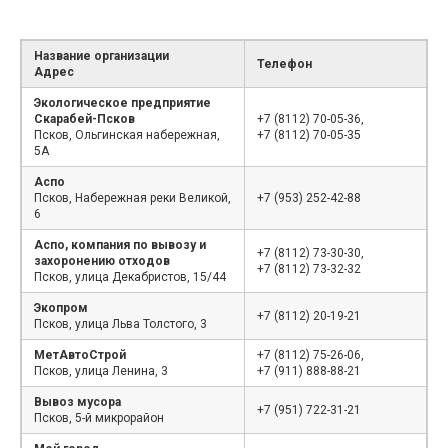
Название организации
Телефон
Адрес
Экологическое предприятие
Скарабей-Псков
+7 (8112) 70-05-36,
Псков, Ольгинская набережная,
+7 (8112) 70-05-35
5А
Аспо
Псков, Набережная реки Великой,
+7 (953) 252-42-88
6
Аспо, компания по вывозу и
+7 (8112) 73-30-30,
захоронению отходов
+7 (8112) 73-32-32
Псков, улица Декабристов, 15/44
Экопром
+7 (8112) 20-19-21
Псков, улица Льва Толстого, 3
МетАвтоСтрой
+7 (8112) 75-26-06,
Псков, улица Ленина, 3
+7 (911) 888-88-21
Вывоз мусора
+7 (951) 722-31-21
Псков, 5-й микрорайон