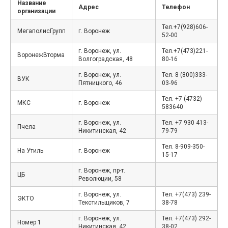
Название
Адрес
Телефон
организации
Тел.+7(928)606-
МегаполисГрупп
г. Воронеж
52-00
г. Воронеж, ул.
Тел.+7(473)221-
ВоронежВторма
Волгоградская, 48
80-16
г. Воронеж, ул.
Тел. 8 (800)333-
ВУК
Пятницкого, 46
03-96
Тел. +7 (4732)
МКС
г. Воронеж
583640
г. Воронеж, ул.
Тел. +7 930 413-
Пчела
Никитинская, 42
79-79
Тел. 8-909-350-
На Утиль
г. Воронеж
15-17
г. Воронеж, пр-т.
ЦБ
Революции, 58
г. Воронеж, ул.
Тел. +7(473) 239-
ЭКТО
Текстильщиков, 7
38-78
г. Воронеж, ул.
Тел. +7(473) 292-
Номер 1
Никитинская, 42
38-02