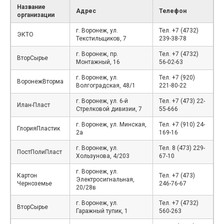
Название
Адрес
Телефон
организации
г. Воронеж, ул.
Тел. +7 (4732)
ЭКТО
Текстильщиков, 7
239-38-78
г. Воронеж, пр.
Тел. +7 (4732)
ВторСырье
Монтажный, 16
56-02-63
г. Воронеж, ул.
Тел. +7 (920)
ВоронежВторма
Волгоградская, 48/1
221-80-22
г. Воронеж, ул. 6-й
Тел. +7 (473) 22-
Илан-Пласт
Стрелковой дивизии, 7
55-666
г. Воронеж, ул. Минская,
Тел. +7 (910) 24-
ГлорияПластик
2а
169-16
г. Воронеж, ул.
Тел. 8 (473) 229-
ПостПолиПласт
Хользунова, 4/203
67-10
г. Воронеж, ул.
Картон
Тел. +7 (473)
Электросигнальная,
Черноземье
246-76-67
20/28в
г. Воронеж, ул.
Тел. +7 (4732)
ВторСырье
Гаражный тупик, 1
560-263