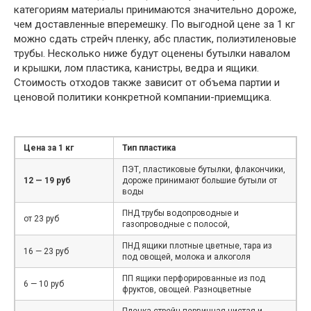
категориям материалы принимаются значительно дороже,
чем доставленные вперемешку. По выгодной цене за 1 кг
можно сдать стрейч пленку, абс пластик, полиэтиленовые
трубы. Несколько ниже будут оценены бутылки навалом
и крышки, лом пластика, канистры, ведра и ящики.
Стоимость отходов также зависит от объема партии и
ценовой политики конкретной компании-приемщика.
Цена за 1 кг
Тип пластика
ПЭТ, пластиковые бутылки, флакончики,
12 — 19 руб
дороже принимают большие бутыли от
воды
ПНД трубы водопроводные и
от 23 руб
газопроводные с полосой,
ПНД ящики плотные цветные, тара из
16 — 23 руб
под овощей, молока и алкоголя
ПП ящики перфорированные из под
6 — 10 руб
фруктов, овощей. Разноцветные
Пленка стрейч первичная чистая и