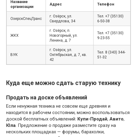
Название
Адрес
Телефон
организации
г. Озёрск, ул.
Тел. +7 (35130)
ОзерскСпецТранс
Свердлова, 34
6-50-38
г. Озёрск, п.
Тел. +7 (35130)
ЖКХ
Новогорный, ул.
9-23-55
Ленина, д. 7
г. Озёрск, ул.
Тел. 8 (343) 344-
ВУК
Октябрьская, д. 7, кв.
51-32
42
Куда еще можно сдать старую технику
Продать на доске объявлений
Если ненужная техника не совсем еще древняя и
находится в рабочем состоянии, можно воспользоваться
доской бесплатных объявлений:
Купи-Продай
,
Авито
,
Юла
. Предложение о продаже разместите сразу на
нескольких площадках — форумы, барахолки,