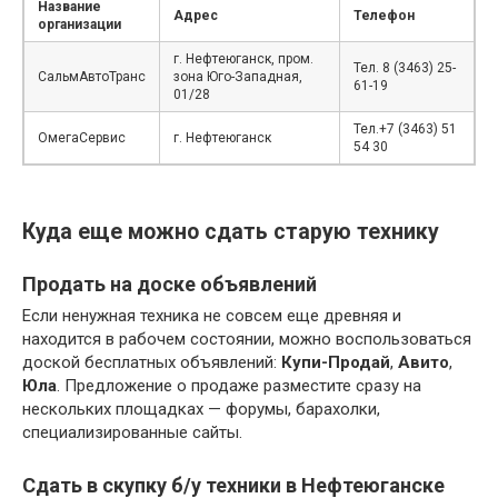
Название
Адрес
Телефон
организации
г. Нефтеюганск, пром.
Тел. 8 (3463) 25-
СальмАвтоТранс
зона Юго-Западная,
61-19
01/28
Тел.+7 (3463) 51
ОмегаСервис
г. Нефтеюганск
54 30
Куда еще можно сдать старую технику
Продать на доске объявлений
Если ненужная техника не совсем еще древняя и
находится в рабочем состоянии, можно воспользоваться
доской бесплатных объявлений:
Купи-Продай
,
Авито
,
Юла
. Предложение о продаже разместите сразу на
нескольких площадках — форумы, барахолки,
специализированные сайты.
Сдать в скупку б/у техники в Нефтеюганске