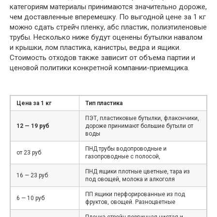
категориям материалы принимаются значительно дороже,
чем доставленные вперемешку. По выгодной цене за 1 кг
можно сдать стрейч пленку, абс пластик, полиэтиленовые
трубы. Несколько ниже будут оценены бутылки навалом
и крышки, лом пластика, канистры, ведра и ящики.
Стоимость отходов также зависит от объема партии и
ценовой политики конкретной компании-приемщика.
Цена за 1 кг
Тип пластика
ПЭТ, пластиковые бутылки, флакончики,
12 — 19 руб
дороже принимают большие бутыли от
воды
ПНД трубы водопроводные и
от 23 руб
газопроводные с полосой,
ПНД ящики плотные цветные, тара из
16 — 23 руб
под овощей, молока и алкоголя
ПП ящики перфорированные из под
6 — 10 руб
фруктов, овощей. Разноцветные
Пленка стрейч первичная чистая и