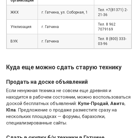
организации
Тел. +7(81371) 2-
ЖКХ
г. Гатчина, ул. Соборная, 1
21-36
Тел. 8 962
Утилизация
г. Гатчина
7079169
Тел. 8 (800) 333-
ВУК
г. Гатчина
03-96
Куда еще можно сдать старую технику
Продать на доске объявлений
Если ненужная техника не совсем еще древняя и
находится в рабочем состоянии, можно воспользоваться
доской бесплатных объявлений:
Купи-Продай
,
Авито
,
Юла
. Предложение о продаже разместите сразу на
нескольких площадках — форумы, барахолки,
специализированные сайты.
Сдать в скупку б/у техники в Гатчине