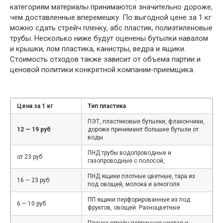
категориям материалы принимаются значительно дороже,
чем доставленные вперемешку. По выгодной цене за 1 кг
можно сдать стрейч пленку, абс пластик, полиэтиленовые
трубы. Несколько ниже будут оценены бутылки навалом
и крышки, лом пластика, канистры, ведра и ящики.
Стоимость отходов также зависит от объема партии и
ценовой политики конкретной компании-приемщика.
Цена за 1 кг
Тип пластика
ПЭТ, пластиковые бутылки, флакончики,
12 — 19 руб
дороже принимают большие бутыли от
воды
ПНД трубы водопроводные и
от 23 руб
газопроводные с полосой,
ПНД ящики плотные цветные, тара из
16 — 23 руб
под овощей, молока и алкоголя
ПП ящики перфорированные из под
6 — 10 руб
фруктов, овощей. Разноцветные
Пленка стрейч первичная чистая и