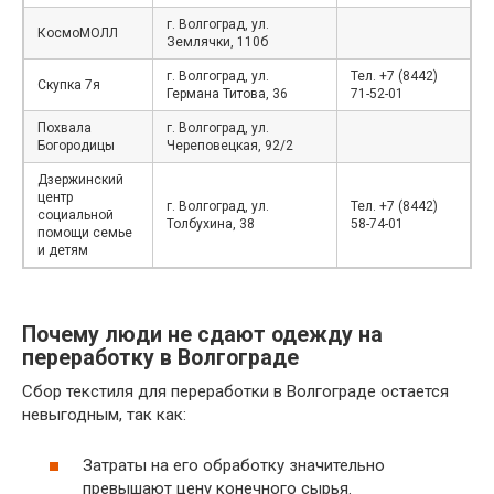
г. Волгоград, ул.
КосмоМОЛЛ
Землячки, 110б
г. Волгоград, ул.
Тел. +7 (8442)
Скупка 7я
Германа Титова, 36
71-52-01
Похвала
г. Волгоград, ул.
Богородицы
Череповецкая, 92/2
Дзержинский
центр
г. Волгоград, ул.
Тел. +7 (8442)
социальной
Толбухина, 38
58-74-01
помощи семье
и детям
Почему люди не сдают одежду на
переработку в Волгограде
Сбор текстиля для переработки в Волгограде остается
невыгодным, так как:
Затраты на его обработку значительно
превышают цену конечного сырья.