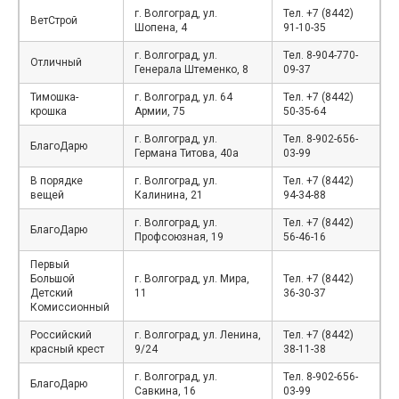
г. Волгоград, ул.
Тел. +7 (8442)
ВетСтрой
Шопена, 4
91-10-35
г. Волгоград, ул.
Тел. 8-904-770-
Отличный
Генерала Штеменко, 8
09-37
Тимошка-
г. Волгоград, ул. 64
Тел. +7 (8442)
крошка
Армии, 75
50-35-64
г. Волгоград, ул.
Тел. 8-902-656-
БлагоДарю
Германа Титова, 40а
03-99
В порядке
г. Волгоград, ул.
Тел. +7 (8442)
вещей
Калинина, 21
94-34-88
г. Волгоград, ул.
Тел. +7 (8442)
БлагоДарю
Профсоюзная, 19
56-46-16
Первый
Большой
г. Волгоград, ул. Мира,
Тел. +7 (8442)
Детский
11
36-30-37
Комиссионный
Российский
г. Волгоград, ул. Ленина,
Тел. +7 (8442)
красный крест
9/24
38-11-38
г. Волгоград, ул.
Тел. 8-902-656-
БлагоДарю
Савкина, 16
03-99