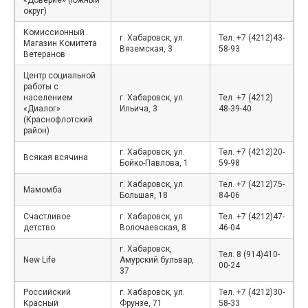
округ)
Комиссионный
г. Хабаровск, ул.
Тел. +7 (4212)43-
Магазин Комитета
Вяземская, 3
58-93
Ветеранов
Центр социальной
работы с
населением
г. Хабаровск, ул.
Тел. +7 (4212)
«Диалог»
Ильича, 3
48-39-40
(Краснофлотский
район)
г. Хабаровск, ул.
Тел. +7 (4212)20-
Всякая всячина
Бойко-Павлова, 1
59-98
г. Хабаровск, ул.
Тел. +7 (4212)75-
Мамомба
Большая, 18
84-06
Счастливое
г. Хабаровск, ул.
Тел. +7 (4212)47-
детство
Волочаевская, 8
46-04
г. Хабаровск,
Тел. 8 (914)410-
New Life
Амурский бульвар,
00-24
37
Российский
г. Хабаровск, ул.
Тел. +7 (4212)30-
Красный
Фрунзе, 71
58-33