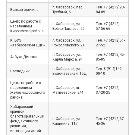
г. Хабаровск, пер.
Тел. +7 (4212)93-
Всякая всячина
Трубный, 6
84-09
Центр по работе с
г. Хабаровск, ул.
Тел. +7 (4212)
населением
Бойко-Павлова, 20
57-56-66
Кировского района
КГБУЗ
г. Хабаровск, ул.
Тел. +7 (4212)51-
«Хабаровский СДР»
Рокоссовского, 21
27-52
г. Хабаровск, ул.
Тел. +7 (4212)45-
Азбука Детства
Карла Маркса, 91
85-85
г. Хабаровск, ул.
Тел. 8 (914)142-
Наследник
Волочаевская, 15Д
00-10
Центр по работе с
населением
г. Хабаровск, ш.
Тел. +7 (4212)
Железнодорожного
Матвеевское, 2/4
37-20-25
района
Хабаровский
краевой
благотворительный
г. Хабаровск, ул.
Тел. +7 (4212)57-
фонд активного
Калинина, 117
45-36
развития,
интеграции детей-