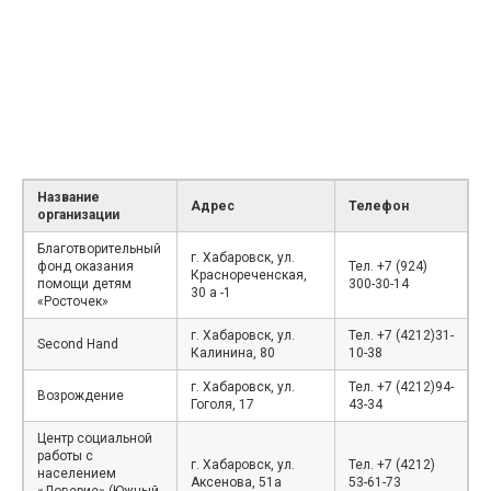
Название
Адрес
Телефон
организации
Благотворительный
г. Хабаровск, ул.
фонд оказания
Тел. +7 (924)
Краснореченская,
помощи детям
300-30-14
30 а -1
«Росточек»
г. Хабаровск, ул.
Тел. +7 (4212)31-
Second Hand
Калинина, 80
10-38
г. Хабаровск, ул.
Тел. +7 (4212)94-
Возрождение
Гоголя, 17
43-34
Центр социальной
работы с
г. Хабаровск, ул.
Тел. +7 (4212)
населением
Аксенова, 51а
53-61-73
«Доверие» (Южный