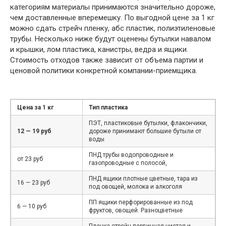
категориям материалы принимаются значительно дороже,
чем доставленные вперемешку. По выгодной цене за 1 кг
можно сдать стрейч пленку, абс пластик, полиэтиленовые
трубы. Несколько ниже будут оценены бутылки навалом
и крышки, лом пластика, канистры, ведра и ящики.
Стоимость отходов также зависит от объема партии и
ценовой политики конкретной компании-приемщика.
Цена за 1 кг
Тип пластика
ПЭТ, пластиковые бутылки, флакончики,
12 — 19 руб
дороже принимают большие бутыли от
воды
ПНД трубы водопроводные и
от 23 руб
газопроводные с полосой,
ПНД ящики плотные цветные, тара из
16 — 23 руб
под овощей, молока и алкоголя
ПП ящики перфорированные из под
6 — 10 руб
фруктов, овощей. Разноцветные
Пленка стрейч первичная чистая и