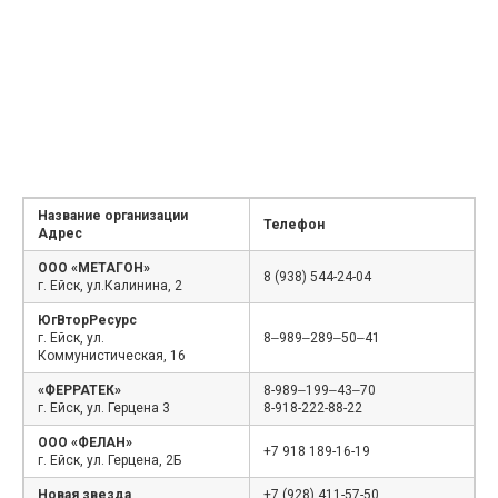
Название организации
Телефон
Адрес
ООО «МЕТАГОН»
8 (938) 544-24-04
г. Ейск, ул.Калинина, 2
ЮгВторРесурс
г. Ейск, ул.
8‒989‒289‒50‒41
Коммунистическая, 16
«ФЕРРАТЕК»
8-989‒199‒43‒70
г. Ейск, ул. Герцена 3
8-918-222-88-22
ООО «ФЕЛАН»
+7 918 189-16-19
г. Ейск, ул. Герцена, 2Б
Новая звезда
+7 (928) 411-57-50