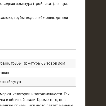
роводная арматура (тройники, фланцы,
оволока, трубы водоснабжения, детали
товой, трубы, арматура, бытовой лом
унная
итный чугун
арки, категории и загрязненности. Так
на и обычной стали. Кроме того, цена
то мелкие приемщики часто платят меньше