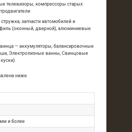
ые телевизоры, компрессоры старых
ктродвигатели
 стружка, запчасти автомобилей и
филь (оконный, дверной), алюминиевые
свинца — аккумуляторы, балансировочные
ыши, Электролизные ванны, Свинцовые
куски).
авлена ниже.
мм и более