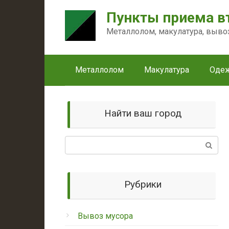
Перейти
Пункты приема в
к
контенту
Металлолом, макулатура, выво
Металлолом
Макулатура
Оде
Найти ваш город
Поиск:
Рубрики
Вывоз мусора