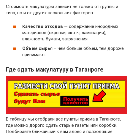
Стоимость макулатуры зависит не только от группы и
~ 3 руб.
Бумажные гильзы, шпули, втулки
типа, но и от других нескольких факторов:
Отходы бумаги и картона вперемешку
~ 2 руб.
исключая сорт МС-12В
Качество отходов
— содержание инородных
материалов (скрепки, скотч, ламинация),
влажность бумаги, загрязнения.
Объем сырья
– чем больше объем, тем дороже
принимают.
Где сдать макулатуру в Таганроге
В таблицу мы отобрали все пункты приема в Таганроге,
где можно дорого сдать старые газеты или коробки.
Подбирайте ближайший к вам адрес и подходящие