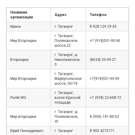
Название
Адрес
Телефон
организации
Ирина
г. Таганрог
8 928 129 29 65
г. Таганрог,
Мир Вторсырья
Поляковское
+7 (918)551-95-90
шоссе,22
г. Таганрог, ш.
Вторсырье
Николаевское,
(8634) 33-39-27
3
г. Таганрог,
Мир Вторсырья
Мариупольское
+7(918)551-95-90
шоссе, 50/18
г. Таганрог,
Punkt №2
возле Красной
+7 (928) 22-608-72.
площади
г. Таганрог, ш.
Мир вторсырья
Поляковское,
8 (906) 181-80-02
41
Юрий Геннадиевич
г. Таганрог
8 905 4270171