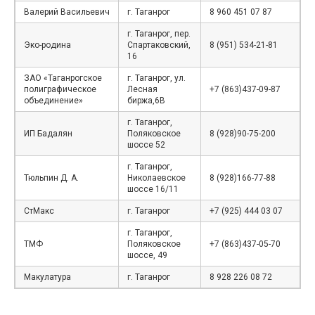
Валерий Васильевич
г. Таганрог
8 960 451 07 87
г. Таганрог, пер.
Эко-родина
Спартаковский,
8 (951) 534-21-81
16
ЗАО «Таганрогское
г. Таганрог, ул.
полиграфическое
Лесная
+7 (863)437-09-87
объединение»
биржа,6В
г. Таганрог,
ИП Бадалян
Поляковское
8 (928)90-75-200
шоссе 52
г. Таганрог,
Тюльпин Д. А.
Николаевское
8 (928)166-77-88
шоссе 16/11
СтМакс
г. Таганрог
+7 (925) 444 03 07
г. Таганрог,
ТМФ
Поляковское
+7 (863)437-05-70
шоссе, 49
Макулатура
г. Таганрог
8 928 226 08 72