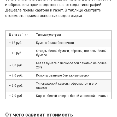
и обрезь или производственные отходы типографий.
Дешевле прием картона и газет. В таблице смотрите
стоимость приема основных видов сырья.
Цена за 1 кг
Тип макулатуры
~ 18 руб.
Бумага белая без печати
Отходы белой бумаги, обрезки, полоски белой
~ 13 руб.
бумаги
Белая бумага с черно-белой печатью не более
~ 8,0 руб.
20%
~ 7,0 руб.
Использованные бумажные мешки
Типографский картон, гофрокартон и его
~ 6,0 руб.
отходы
~ 7,0 руб.
Картон белый с черно-белой и цветной печатью
~ 6 руб.
Книги, журналы, каталоги, брошюры, проспекты
Газеты и отходы производства и
От чего зависит стоимость
~ 5,5 руб.
использования газет и газетной бумаги