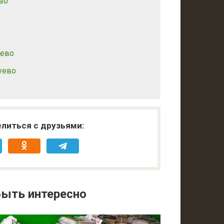
во
уево
уево
литься с друзьями:
ыть интересно