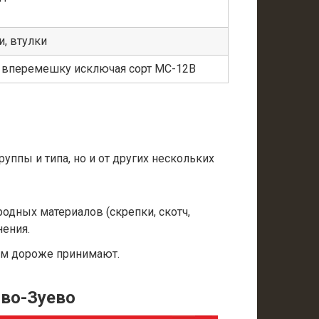
, втулки
а вперемешку исключая сорт МС-12В
уппы и типа, но и от других нескольких
одных материалов (скрепки, скотч,
нения.
ем дороже принимают.
ово-Зуево