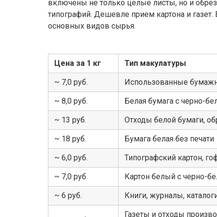
включены не только целые листы, но и обре
типографий. Дешевле прием картона и газет.
основных видов сырья.
Цена за 1 кг
Тип макулатуры
~ 7,0 руб.
Использованные бумаж
~ 8,0 руб.
Белая бумага с черно-бе
~ 13 руб.
Отходы белой бумаги, об
~ 18 руб.
Бумага белая без печати
~ 6,0 руб.
Типографский картон, го
~ 7,0 руб.
Картон белый с черно-бе
~ 6 руб.
Книги, журналы, катало
Газеты и отходы произво