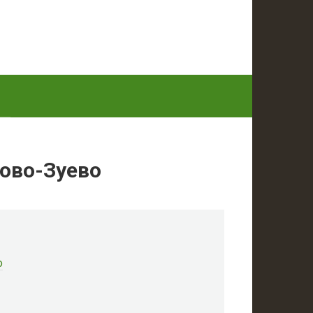
ово-Зуево
о