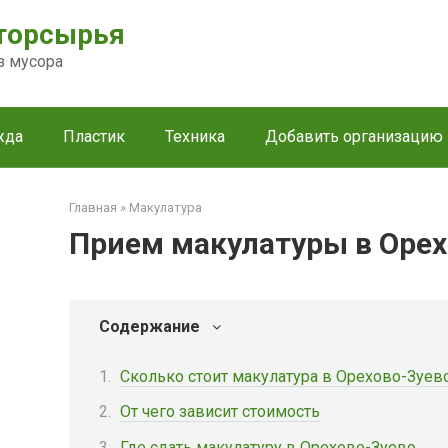
торсырья
з мусора
жда
Пластик
Техника
Добавить организацию
Главная
»
Макулатура
Прием макулатуры в Орех
Содержание
Сколько стоит макулатура в Орехово-Зуев
От чего зависит стоимость
Где сдать макулатуру в Орехово-Зуево