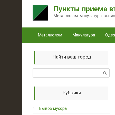
Перейти
Пункты приема в
к
контенту
Металлолом, макулатура, выво
Металлолом
Макулатура
Оде
Найти ваш город
Поиск:
Рубрики
Вывоз мусора