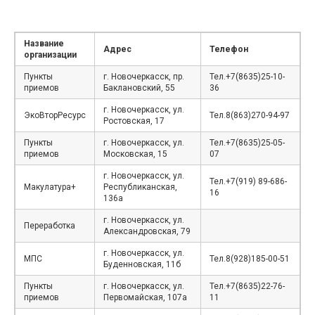
Название
Адрес
Телефон
организации
Пункты
г. Новочеркасск, пр.
Тел.+7(8635)25-10-
приемов
Баклановский, 55
36
г. Новочеркасск, ул.
ЭкоВторРесурс
Тел.8(863)270-94-97
Ростовская, 17
Пункты
г. Новочеркасск, ул.
Тел.+7(8635)25-05-
приемов
Московская, 15
07
г. Новочеркасск, ул.
Тел.+7(919) 89-686-
Макулатура+
Республиканская,
16
136а
г. Новочеркасск, ул.
Переработка
Александровская, 79
г. Новочеркасск, ул.
МПС
Тел.8(928)185-00-51
Буденновская, 11б
Пункты
г. Новочеркасск, ул.
Тел.+7(8635)22-76-
приемов
Первомайская, 107а
11