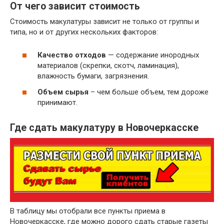
Газеты и отходы производства и
От чего зависит стоимость
~ 5,5 руб.
использования газет и газетной бумаги
Стоимость макулатуры зависит не только от группы и
~ 3 руб.
Бумажные гильзы, шпули, втулки
типа, но и от других нескольких факторов:
Отходы бумаги и картона вперемешку
~ 2 руб.
исключая сорт МС-12В
Качество отходов
— содержание инородных
материалов (скрепки, скотч, ламинация),
влажность бумаги, загрязнения.
Объем сырья
– чем больше объем, тем дороже
принимают.
Где сдать макулатуру в Новочеркасске
В таблицу мы отобрали все пункты приема в
Новочеркасске, где можно дорого сдать старые газеты