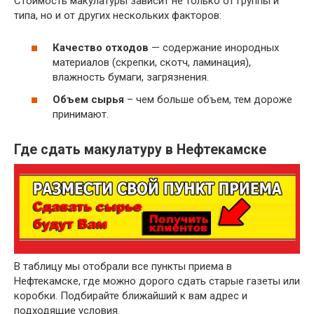
Стоимость макулатуры зависит не только от группы и
~ 3 руб.
Бумажные гильзы, шпули, втулки
типа, но и от других нескольких факторов:
Отходы бумаги и картона вперемешку
~ 2 руб.
исключая сорт МС-12В
Качество отходов
— содержание инородных
материалов (скрепки, скотч, ламинация),
влажность бумаги, загрязнения.
Объем сырья
– чем больше объем, тем дороже
принимают.
Где сдать макулатуру в Нефтекамске
В таблицу мы отобрали все пункты приема в
Нефтекамске, где можно дорого сдать старые газеты или
коробки. Подбирайте ближайший к вам адрес и
подходящие условия.