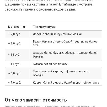
Дешевле прием картона и газет. В таблице смотрите
стоимость приема основных видов сырья.
Цена за 1 кг
Тип макулатуры
~ 7,0 руб.
Использованные бумажные мешки
Белая бумага с черно-белой печатью не более
~ 8,0 руб.
20%
Отходы белой бумаги, обрезки, полоски белой
~ 13 руб.
бумаги
~ 18 руб.
Бумага белая без печати
Типографский картон, гофрокартон и его
~ 6,0 руб.
отходы
~ 7,0 руб.
Картон белый с черно-белой и цветной печатью
~ 6 руб.
Книги, журналы, каталоги, брошюры, проспекты
Газеты и отходы производства и
От чего зависит стоимость
~ 5,5 руб.
использования газет и газетной бумаги