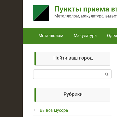
Перейти
Пункты приема в
к
контенту
Металлолом, макулатура, выво
Металлолом
Макулатура
Оде
Найти ваш город
Поиск:
Рубрики
Вывоз мусора