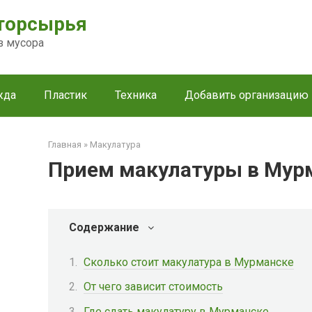
торсырья
з мусора
жда
Пластик
Техника
Добавить организацию
Главная
»
Макулатура
Прием макулатуры в Мур
Содержание
Сколько стоит макулатура в Мурманске
От чего зависит стоимость
Где сдать макулатуру в Мурманске