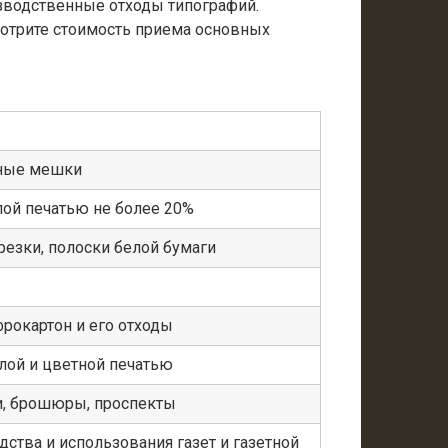
изводственные отходы типографий.
мотрите стоимость приема основных
ные мешки
лой печатью не более 20%
резки, полоски белой бумаги
фрокартон и его отходы
лой и цветной печатью
ги, брошюры, проспекты
дства и использования газет и газетной