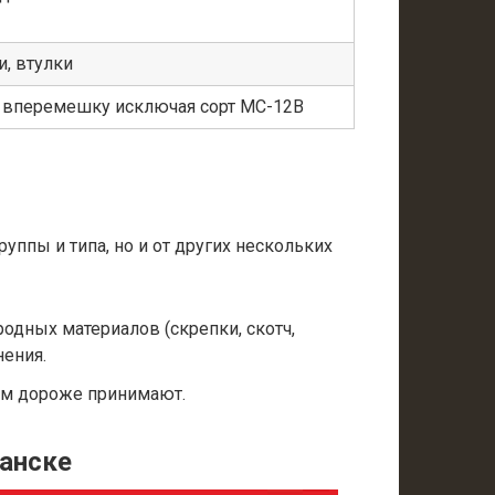
, втулки
а вперемешку исключая сорт МС-12В
уппы и типа, но и от других нескольких
одных материалов (скрепки, скотч,
нения.
ем дороже принимают.
манске