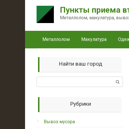
Перейти
Пункты приема в
к
контенту
Металлолом, макулатура, выво
Металлолом
Макулатура
Оде
Найти ваш город
Поиск:
Рубрики
Вывоз мусора