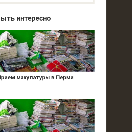
ыть интересно
Макулатура
0
Прием макулатуры в Перми