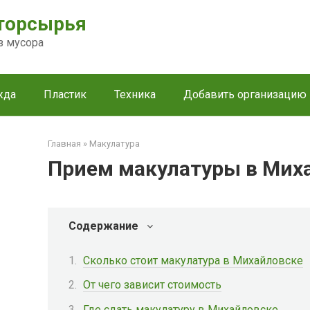
торсырья
з мусора
жда
Пластик
Техника
Добавить организацию
Главная
»
Макулатура
Прием макулатуры в Мих
Содержание
Сколько стоит макулатура в Михайловске
От чего зависит стоимость
Где сдать макулатуру в Михайловске