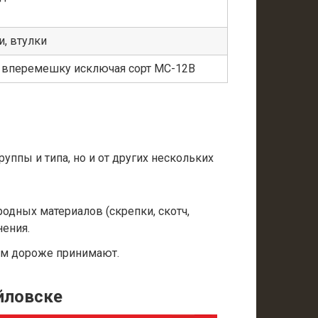
, втулки
а вперемешку исключая сорт МС-12В
уппы и типа, но и от других нескольких
одных материалов (скрепки, скотч,
нения.
ем дороже принимают.
йловске