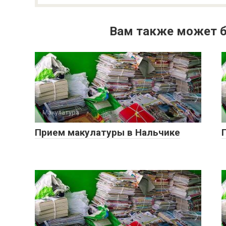
Вам также может б
Макулатура
0
Прием макулатуры в Нальчике