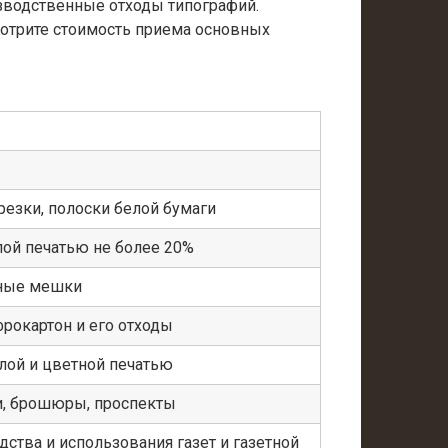
изводственные отходы типографий.
мотрите стоимость приема основных
резки, полоски белой бумаги
лой печатью не более 20%
ные мешки
фрокартон и его отходы
лой и цветной печатью
ги, брошюры, проспекты
дства и использования газет и газетной