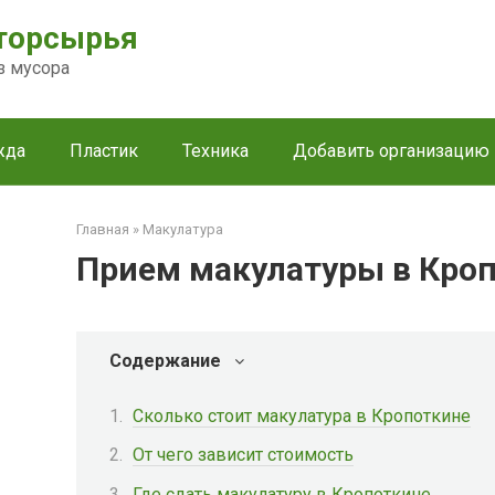
торсырья
з мусора
жда
Пластик
Техника
Добавить организацию
Главная
»
Макулатура
Прием макулатуры в Кро
Содержание
Сколько стоит макулатура в Кропоткине
От чего зависит стоимость
Где сдать макулатуру в Кропоткине