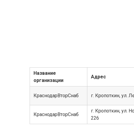
Название
Адрес
организации
КраснодарВторСнаб
г. Кропоткин, ул. Л
г. Кропоткин, ул. 
КраснодарВторСнаб
226