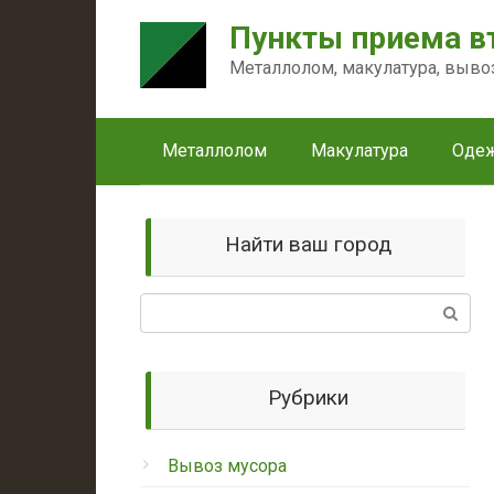
Перейти
Пункты приема в
к
контенту
Металлолом, макулатура, выво
Металлолом
Макулатура
Оде
Найти ваш город
Поиск:
Рубрики
Вывоз мусора