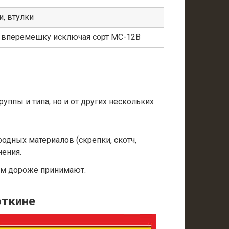
, втулки
а вперемешку исключая сорт МС-12В
уппы и типа, но и от других нескольких
одных материалов (скрепки, скотч,
нения.
ем дороже принимают.
откине