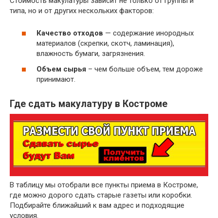
Стоимость макулатуры зависит не только от группы и
~ 3 руб.
Бумажные гильзы, шпули, втулки
типа, но и от других нескольких факторов:
Отходы бумаги и картона вперемешку
~ 2 руб.
исключая сорт МС-12В
Качество отходов
— содержание инородных
материалов (скрепки, скотч, ламинация),
влажность бумаги, загрязнения.
Объем сырья
– чем больше объем, тем дороже
принимают.
Где сдать макулатуру в Костроме
В таблицу мы отобрали все пункты приема в Костроме,
где можно дорого сдать старые газеты или коробки.
Подбирайте ближайший к вам адрес и подходящие
условия.