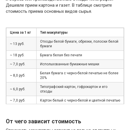
Дешевле прием картона и газет. В таблице смотрите
стоимость приема основных видов сырья.
Цена за 1 кг
Тип макулатуры
Отходы белой бумаги, обрезки, полоски белой
~ 13 руб.
бумаги
~ 18 руб.
Бумага белая без печати
~ 7,0 руб.
Использованные бумажные мешки
Белая бумага с черно-белой печатью не более
~ 8,0 руб.
20%
Типографский картон, гофрокартон и его
~ 6,0 руб.
отходы
~ 7,0 руб.
Картон белый с черно-белой и цветной печатью
~ 6 руб.
Книги, журналы, каталоги, брошюры, проспекты
Газеты и отходы производства и
От чего зависит стоимость
~ 5,5 руб.
использования газет и газетной бумаги