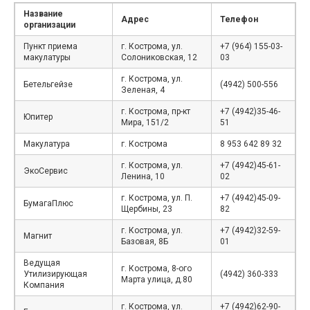
Название
Адрес
Телефон
организации
Пункт приема
г. Кострома, ул.
+7 (964) 155-03-
макулатуры
Солониковская, 12
03
г. Кострома, ул.
Бетельгейзе
(4942) 500-556
Зеленая, 4
г. Кострома, пр-кт
+7 (4942)35-46-
Юпитер
Мира, 151/2
51
Макулатура
г. Кострома
8 953 642 89 32
г. Кострома, ул.
+7 (4942)45-61-
ЭкоСервис
Ленина, 10
02
г. Кострома, ул. П.
+7 (4942)45-09-
БумагаПлюс
Щербины, 23
82
г. Кострома, ул.
+7 (4942)32-59-
Магнит
Базовая, 8Б
01
Ведущая
г. Кострома, 8-ого
Утилизирующая
(4942) 360-333
Марта улица, д.80
Компания
г. Кострома, ул.
+7 (4942)62-90-