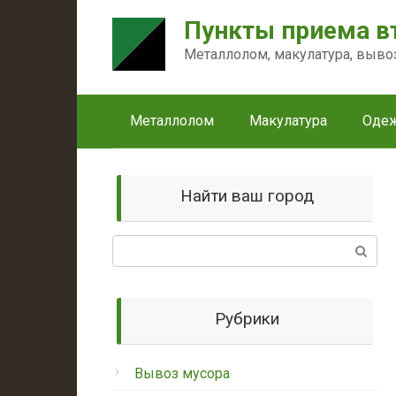
Перейти
Пункты приема в
к
контенту
Металлолом, макулатура, выво
Металлолом
Макулатура
Оде
Найти ваш город
Поиск:
Рубрики
Вывоз мусора