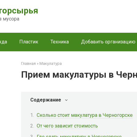
торсырья
з мусора
жда
Пластик
Техника
Добавить организацию
Главная
»
Макулатура
Прием макулатуры в Чер
Содержание
Сколько стоит макулатура в Черногорске
От чего зависит стоимость
Где сдать макулатуру в Черногорске