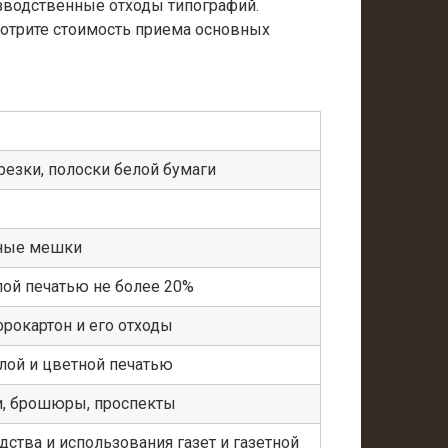
изводственные отходы типографий.
мотрите стоимость приема основных
резки, полоски белой бумаги
ные мешки
лой печатью не более 20%
фрокартон и его отходы
лой и цветной печатью
ги, брошюры, проспекты
дства и использования газет и газетной