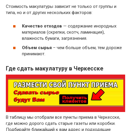
Стоимость макулатуры зависит не только от группы и
~ 3 руб.
Бумажные гильзы, шпули, втулки
типа, но и от других нескольких факторов:
Отходы бумаги и картона вперемешку
~ 2 руб.
исключая сорт МС-12В
Качество отходов
— содержание инородных
материалов (скрепки, скотч, ламинация),
влажность бумаги, загрязнения.
Объем сырья
– чем больше объем, тем дороже
принимают.
Где сдать макулатуру в Черкесске
В таблицу мы отобрали все пункты приема в Черкесске,
где можно дорого сдать старые газеты или коробки.
Подбирайте ближайший к вам адрес и подходящие