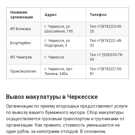
Название
Адрес
Телефон
организации
г. Черкесск, ул.
Тел.+7(8782)23-90-
ИП Волкова
Шоссейная, 195
25
г. Черкесск, ул.
Тел.+7(8782)21-49-
ВторЧерМет
Подгорная, 5
02
Тел.+7 (928)033-78-
ИП Чикатуев
г. Черкесск
99
г. Черкесск, пр-т.
Тел.+7(8782)27-50-
ПромЭкология
Ленина, 340а
81
Вывоз макулатуры в Черкесске
Организации по приему вторсырья предоставляют услуги
по вывозу вашего бумажного мусора. Сбор макулатуры
осуществляется грузовым транспортом и грузчиками от
организации. Как правило, стоимость уменьшается на
один рубль за килограмм отходов. В основном,