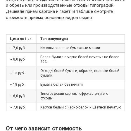
и обрезь или производственные отходы типографий.
Дешевле прием картона и газет. В таблице смотрите
стоимость приема основных видов сырья.
Цена за 1 кг
Тип макулатуры
~ 7,0 руб.
Использованные бумажные мешки
Белая бумага с черно-белой печатью не более
~ 8,0 руб.
20%
Отходы белой бумаги, обрезки, полоски белой
~ 13 руб.
бумаги
~ 18 руб.
Бумага белая без печати
Типографский картон, гофрокартон и его
~ 6,0 руб.
отходы
~ 7,0 руб.
Картон белый с черно-белой и цветной печатью
~ 6 руб.
Книги, журналы, каталоги, брошюры, проспекты
Газеты и отходы производства и
От чего зависит стоимость
~ 5,5 руб.
использования газет и газетной бумаги