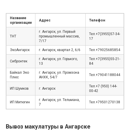
Название
Адрес
Телефон
организации
г. Ангарск, ул. Первый
Тел.+7(3955)57-34-
ТНТ
промышленный массив,
17
7/17
ЭкоАнгарск
г. Ангарск, квартал 2, 6/6
Тел.+79025685854
г. Ангарск, ул. Горького,
Тел.+7(3955)55-21-
Сибронтек
13
84
Байкал Эко
г. Ангарск, ул. Промзона
Тел.+79041188044
Плюс
АНХК, 54/7
Тел.+7 (950) 144-
ИП Шумков
г. Ангарск
00-42
г. Ангарск, ул. Тельмана,
ИП Митюгин
Тел.+79501270138
7
Вывоз макулатуры в Ангарске