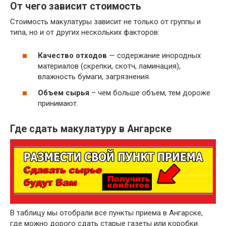
Газеты и отходы производства и
От чего зависит стоимость
~ 5,5 руб.
использования газет и газетной бумаги
Стоимость макулатуры зависит не только от группы и
~ 3 руб.
Бумажные гильзы, шпули, втулки
типа, но и от других нескольких факторов:
Отходы бумаги и картона вперемешку
~ 2 руб.
исключая сорт МС-12В
Качество отходов
— содержание инородных
материалов (скрепки, скотч, ламинация),
влажность бумаги, загрязнения.
Объем сырья
– чем больше объем, тем дороже
принимают.
Где сдать макулатуру в Ангарске
В таблицу мы отобрали все пункты приема в Ангарске,
где можно дорого сдать старые газеты или коробки.