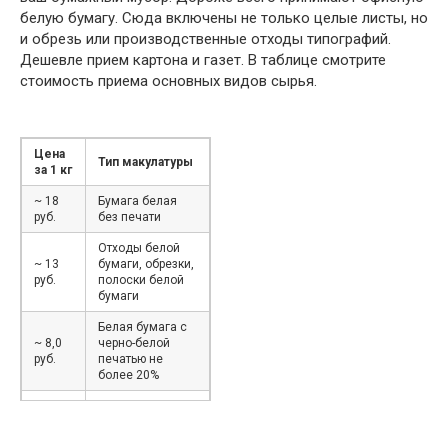
белую бумагу. Сюда включены не только целые листы, но
и обрезь или производственные отходы типографий.
Дешевле прием картона и газет. В таблице смотрите
стоимость приема основных видов сырья.
Цена
Тип макулатуры
за 1 кг
~ 18
Бумага белая
руб.
без печати
Отходы белой
~ 13
бумаги, обрезки,
руб.
полоски белой
бумаги
Белая бумага с
~ 8,0
черно-белой
руб.
печатью не
более 20%
Использованные
~ 7,0
бумажные
руб.
мешки