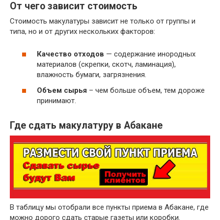
От чего зависит стоимость
Типографский
~ 6,0
картон,
Стоимость макулатуры зависит не только от группы и
руб.
гофрокартон и
типа, но и от других нескольких факторов:
его отходы
Картон белый с
~ 7,0
Качество отходов
— содержание инородных
черно-белой и
руб.
материалов (скрепки, скотч, ламинация),
цветной печатью
влажность бумаги, загрязнения.
Книги, журналы,
~ 6
каталоги,
Объем сырья
– чем больше объем, тем дороже
руб.
брошюры,
принимают.
проспекты
Газеты и отходы
Где сдать макулатуру в Абакане
производства и
~ 5,5
использования
руб.
газет и газетной
бумаги
Бумажные
~ 3
гильзы, шпули,
руб.
втулки
Все отходы
бумаги и картона
В таблицу мы отобрали все пункты приема в Абакане, где
~ 2
вперемешку
руб.
можно дорого сдать старые газеты или коробки.
исключая сорт