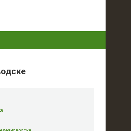
водске
ке
Железноводске