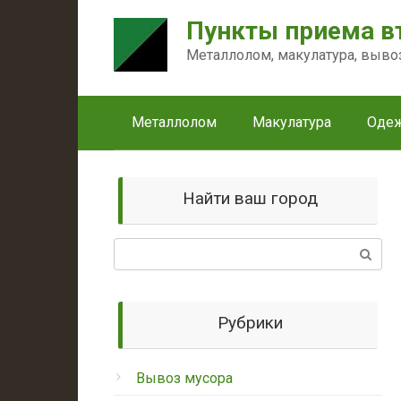
Перейти
Пункты приема в
к
контенту
Металлолом, макулатура, выво
Металлолом
Макулатура
Оде
Найти ваш город
Поиск:
Рубрики
Вывоз мусора