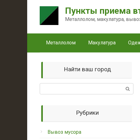
Перейти
Пункты приема в
к
контенту
Металлолом, макулатура, выво
Металлолом
Макулатура
Оде
Найти ваш город
Поиск:
Рубрики
Вывоз мусора