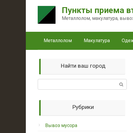
Перейти
Пункты приема в
к
контенту
Металлолом, макулатура, выво
Металлолом
Макулатура
Оде
Найти ваш город
Поиск:
Рубрики
Вывоз мусора