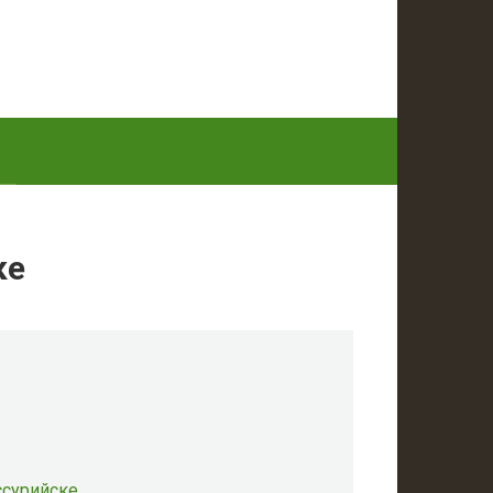
ке
ссурийске