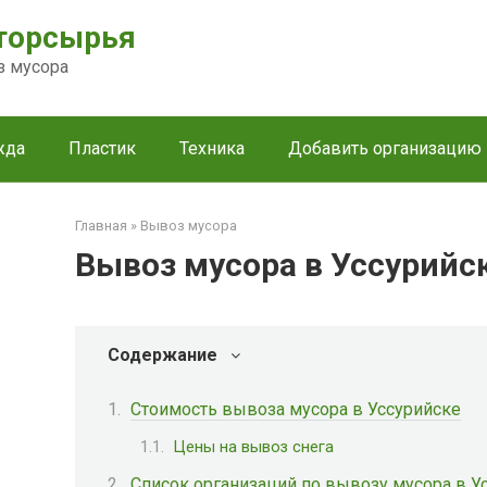
торсырья
з мусора
жда
Пластик
Техника
Добавить организацию
Главная
»
Вывоз мусора
Вывоз мусора в Уссурийс
Содержание
Стоимость вывоза мусора в Уссурийске
Цены на вывоз снега
Список организаций по вывозу мусора в У